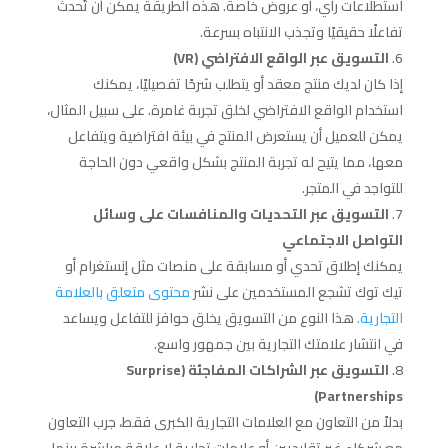
استطلاعات رأي، أو عروض خاصة. هذه الطريقة يمكن أن تُحدث
تفاعلًا حقيقيًا وتجذب الانتباه بسرعة.
التسويق عبر الواقع الافتراضي (VR)
إذا كان لديك منتج معقد أو يتطلب شرحًا تفصيليًا، يمكنك
استخدام الواقع الافتراضي لخلق تجربة غامرة. على سبيل المثال،
يمكن للعميل أن يستعرض المنتج في بيئة افتراضية ويتفاعل
معها، مما يتيح له تجربة المنتج بشكل واقعي دون الحاجة
للتواجد في المتجر.
التسويق عبر التحديات والمنافسات على وسائل
التواصل الاجتماعي
يمكنك إطلاق تحدي أو مسابقة على منصات مثل إنستغرام أو
تيك توك تشجع المستخدمين على نشر
محتوى متعلق بالعلامة
التجارية.
هذا النوع من التسويق يخلق حوافز للتفاعل ويساعد
في انتشار علامتك التجارية بين جمهور واسع.
التسويق عبر الشراكات المفاجئة (Surprise
Partnerships)
بدلاً من التعاون مع العلامات التجارية الكبرى فقط، جرب التعاون
مع شركاء غير تقليديين أو علامات تجارية لا علاقة مباشرة بينها