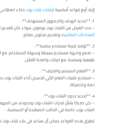
إليك أربع قواعد أساسية
لإنشاء شات بوت
ذكاء اصطناعي
1. **تحديد الهدف والجمهور المستهدف**:
– حدد الغرض من الشات بوت بوضوح، سواء كان لتقديم ال
المحادثات المناسبة
وتقديم محتوى ملائم.
2. **توفير تجربة مستخدم سلسة**:
– صمم واجهة مستخدم بسيطة وسهلة الاستخدام، مع التر
طبيعية وسلسة، مع خيارات واضحة للتنقل.
3. **التعلم المستمر والتكيف**:
– استخدم تقنيات التعلم الآلي لتحسين أداء الشات بوت بم
دقة وتخصيصًا.
4. **تحديد حدود الشات بوت**:
– كن صريحًا بشأن قدرات الشات بوت وحدوده. من المهم 
الشات بوت، خاصة في الحالات المعقدة أو الحساسة.
تطبيق هذه القواعد يمكن أن يساعد في بناء شات بوت ن