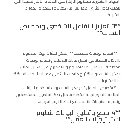
المهام المتكررة، يمكنهم التركيز على القضايا الأكثر تعقيدًا التي
تتطلب تدخل بشري، مما يعزز من كفاءة استخدام الموارد
البشرية.
**3. تعزيز التفاعل الشخصي وتخصيص
التجربة**
– **تقديم توصيات مخصصة**: يمكن للشات بوت المدعوم
بالذكاء الاصطناعي تحليل بيانات العملاء وتقديم توصيات
مخصصة بناءً على اهتماماتهم وسلوكهم. على سبيل المثال،
يمكن للشات بوت اقتراح منتجات بناءً على عمليات البحث السابقة
أو المشتريات.
– **تخصيص التفاعل**: يمكن للشات بوت استخدام البيانات
المتاحة لتقديم تجربة مخصصة، مثل تذكر تفاصيل المستخدمين
وتقديم استجابات تتناسب مع تفضيلاتهم الفردية.
**4. جمع وتحليل البيانات لتطوير
استراتيجيات العمل**