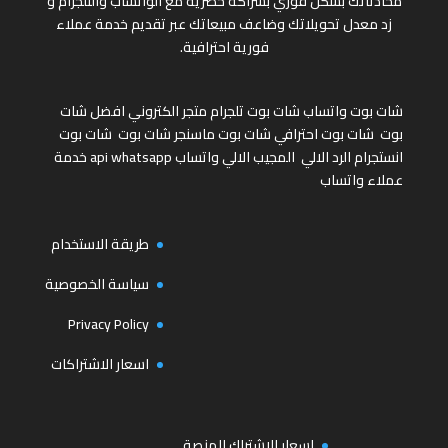
محادثاتك بشكل فوري بشراكة حصرية مع الواتساب والتلجرام و
زد معدل تحويلاتك وضاعف مبيعاتك عبر تقديم خدمة عملاء
فورية احترافية.
شات بوت واتساب
شات بوت تلجرام
متجر الكتروني
افضل شات
بوت
شات بوت احترافي
شات بوت ماسنجر
شات بوت
شات بوت
انستجرام
الرد الالي
المجيب الالي واتساب
api whatsapp
خدمة
عملاء واتساب
طريقة الاستخدام
سياسة الخصوصية
Privacy Policy
اسعار الاشتراكات
اسعار الاشتراك المنصة