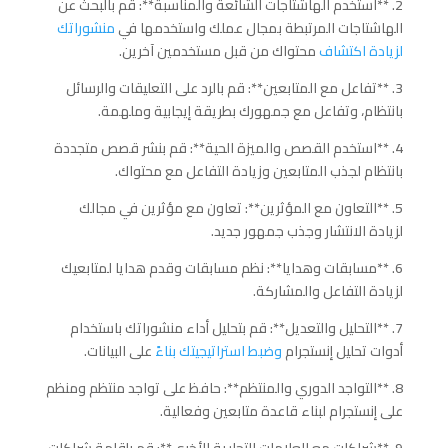
2. **استخدم الهاشتاجات الشائعة والمناسبة**: قم بالبحث عن
الهاشتاجات المرتبطة بمجال عملك واستخدمها في
منشوراتك
لزيادة اكتشاف
محتواك من قبل مستخدمين آخرين.
3. **تفاعل مع المتابعين**: قم بالرد على التعليقات والرسائل
بانتظام، وتفاعل مع جمهورك بطريقة إيجابية وملهمة.
4. **استخدم القصص والميزة الحية**: قم بنشر قصص متجددة
بانتظام لجذب المتابعين وزيادة التفاعل مع محتواك.
5. **التعاون مع المؤثرين**: تعاون مع مؤثرين في مجالك
لزيادة الانتشار وجذب جمهور جديد.
6. **مسابقات وهدايا**: نظم مسابقات وقدم هدايا لمتابعيك
لزيادة التفاعل والمشاركة.
7. **التحليل والتعديل**: قم بتحليل أداء منشوراتك باستخدام
أدوات تحليل إنستجرام
وضبط استراتيجيتك بناءً
على البيانات.
8. **التواجد الدوري والمنتظم**: حافظ على تواجد منتظم ومنظم
على إنستجرام لبناء قاعدة متابعين وفعالية.
9. **شراكات مع العلامات التجارية الأخرى**: قم بإقامة شراكات