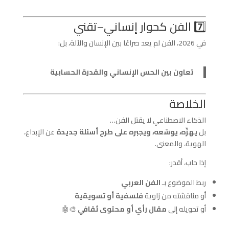
7️⃣ الفن كحوار إنساني–تقني
في 2026، الفن لم يعد صراعًا بين الإنسان والآلة، بل:
تعاون بين الحس الإنساني والقدرة الحسابية
الخلاصة
الذكاء الاصطناعي لا يقتل الفن…
بل
يهزّه، يوسّعه، ويجبره على طرح أسئلة جديدة
عن الإبداع،
الهوية، والمعنى.
إذا حاب، أقدر:
ربط الموضوع بـ
الفن العربي
أو مناقشته من زاوية
فلسفية أو تسويقية
أو تحويله إلى
مقال رأي أو محتوى ثقافي
🎨🤖