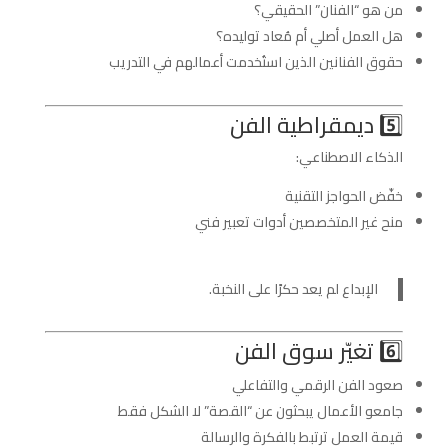
من هو “الفنان” الحقيقي؟
هل العمل أصلي أم مُعاد توليده؟
حقوق الفنانين الذين استُخدمت أعمالهم في التدريب
5️⃣ ديمقراطية الفن
الذكاء الاصطناعي:
خفّض الحواجز التقنية
منح غير المتخصصين أدوات تعبير فني
الإبداع لم يعد حكرًا على النخبة.
6️⃣ تغيّر سوق الفن
صعود الفن الرقمي والتفاعلي
جامعو الأعمال يبحثون عن “القصة” لا الشكل فقط
قيمة العمل ترتبط بالفكرة والرسالة