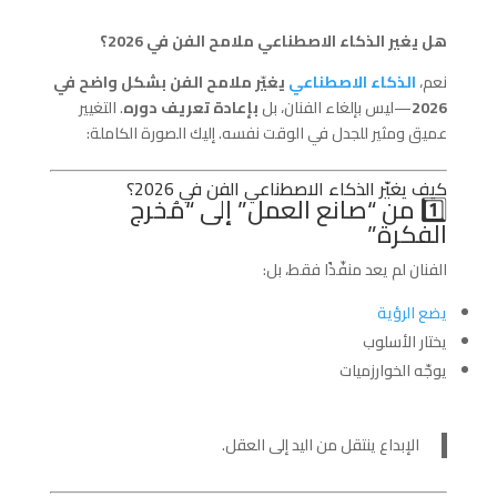
هل يغير الذكاء الاصطناعي ملامح الفن في 2026؟
نعم،
الذكاء الاصطناعي
يغيّر ملامح الفن بشكل واضح في
2026
—ليس بإلغاء الفنان، بل
بإعادة تعريف دوره
. التغيير
عميق ومثير للجدل في الوقت نفسه. إليك الصورة الكاملة:
كيف يغيّر الذكاء الاصطناعي الفن في 2026؟
1️⃣ من “صانع العمل” إلى “مُخرج
الفكرة”
الفنان لم يعد منفّذًا فقط، بل:
يضع الرؤية
يختار الأسلوب
يوجّه الخوارزميات
الإبداع ينتقل من اليد إلى العقل.