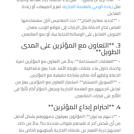
مثل
زيادة الوعي بالعلامة التجارية
، تعزيز المبيعات، أو زيادة
التفاعل.
– **تحديد معايير النجاح**: حدد المقاييس التي ستستخدمها
لقياس نجاح الحملة مثل الزيارات إلى موقع الويب، معدل
التحويل، التفاعل على الوسائط الاجتماعية، أو نمو المتابعين.
3. **التعاون مع المؤثرين على المدى
الطويل**
– **العلاقات المستدامة**: بدلاً من التعاون مع المؤثرين لمرة
واحدة، حاول بناء علاقات طويلة الأمد. هذا يعزز مصداقية
الحملة ويُظهر أنك ملتزم بشراكة حقيقية مع المؤثرين.
– **التسويق المستمر**: استمرار التعاون مع المؤثرين يعزز من
تفاعل الجمهور مع العلامة التجارية ويجعل المؤثر أكثر تأثيرًا في
التأثير على قرارات المتابعين.
4. **احترام إبداع المؤثرين**
– **دعهم يبدعون**: المؤثرون يعرفون جمهورهم بشكل أفضل
من أي شخص آخر. لا تقيدهم بقوالب محددة جدًا. بدلاً من ذلك،
امنحهم حرية التعبير عن علامتك التجارية بأسلوبهم الخاص بما