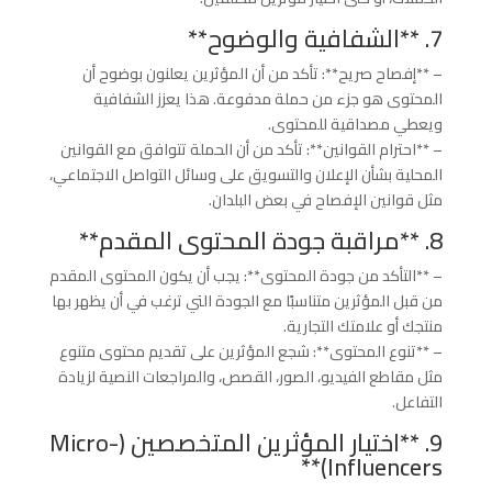
7. **الشفافية والوضوح**
– **إفصاح صريح**: تأكد من أن المؤثرين يعلنون بوضوح أن
المحتوى هو جزء من حملة مدفوعة. هذا يعزز الشفافية
ويعطي مصداقية للمحتوى.
– **احترام القوانين**: تأكد من أن الحملة تتوافق مع القوانين
المحلية بشأن الإعلان والتسويق على وسائل التواصل الاجتماعي،
مثل قوانين الإفصاح في بعض البلدان.
8. **مراقبة جودة المحتوى المقدم**
– **التأكد من جودة المحتوى**: يجب أن يكون المحتوى المقدم
من قبل المؤثرين متناسبًا مع الجودة التي ترغب في أن يظهر بها
منتجك أو علامتك التجارية.
– **تنوع المحتوى**: شجع المؤثرين على تقديم محتوى متنوع
مثل مقاطع الفيديو، الصور، القصص، والمراجعات النصية لزيادة
التفاعل.
9. **اختيار المؤثرين المتخصصين (Micro-
Influencers)**