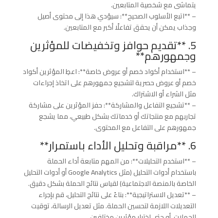
يتماشى مع شخصية المتابعين.
– **اتبع الأسلوب الصحيح**: سيؤدي هذا إلى محتوى أصيل
وجذاب يمكن أن يحقق تفاعلًا أكبر مع المتابعين.
5. **تقديم حوافز وتخفيضات للمؤثرين
وجمهورهم**
– **استخدام أكواد خصم أو عروض خاصة**: اعطِ المؤثرين أكواد
خصم أو عروض حصرية لتشجيع جمهورهم على اتخاذ إجراءات
مثل الشراء أو الاشتراك.
– **تشجيع التفاعل والمشاركة**: حفز المؤثرين على مشاركة
تجاربهم مع منتجاتك أو خدماتك بشكل طبيعي، مما يشجع
جمهورهم على التفاعل مع المحتوى.
6. **مراقبة وتحليل الأداء باستمرار**
– **استخدم التحليلات**: من المهم متابعة أداء الحملة
باستخدام أدوات التحليل (مثل Google Analytics أو أدوات التحليل
الخاصة بالمنصة الاجتماعية) لقياس نتائج الحملة بشكل دقيق.
– **تعديل الاستراتيجية**: بناءً على نتائج التحليل، قم بإجراء
التعديلات اللازمة لتحسين الحملة. مثل تعديل الرسالة، توقيت
الحملات، أو حتى اختيار مؤثرين مختلفين.