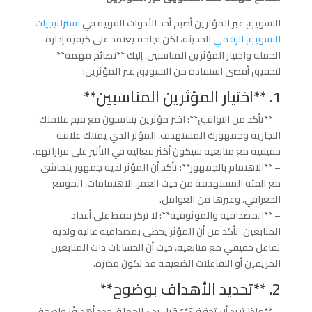
التسويق عبر المؤثرين أصبح أحد الأدوات القوية في
استراتيجيات
التسويق الرقمي
الحديثة، لكن نجاحه يعتمد على كيفية إدارة
الحملة واختيار المؤثرين المناسبين. إليك **نصائح مهمة**
لتحقيق أقصى استفادة من التسويق عبر المؤثرين:
1. **اختيار المؤثرين المناسبين**
– **تأكد من التوافق**: اختر مؤثرين يتناسبون مع قيم علامتك
التجارية وجمهورك المستهدف. المؤثر الذي يمتلك علاقة
حقيقية مع متابعيه سيكون أكثر فعالية في التأثير على قراراتهم.
– **الاهتمام بالجمهور**: تأكد أن المؤثر لديه جمهور يتماشى
مع الفئة المستهدفة من حيث العمر، الاهتمامات، الموقع
الجغرافي، وغيرها من العوامل.
– **المصداقية والموثوقية**: لا تركز فقط على أعداد
المتابعين. تأكد من أن المؤثر يحظى بمصداقية عالية ولديه
تفاعل حقيقي مع متابعيه، حيث أن الحسابات ذات المتابعين
المزيفين أو التفاعلات الضعيفة قد تكون مضرة.
2. **تحديد الأهداف بوضوح**
– **ماذا تريد أن تحقق؟** قبل بدء الحملة، حدد أهدافًا واضحة