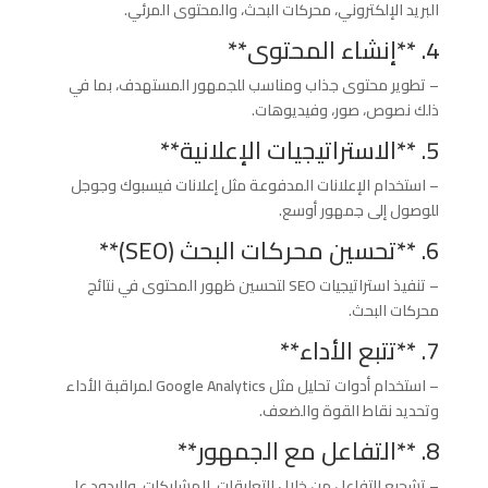
البريد الإلكتروني، محركات البحث، والمحتوى المرئي.
4. **إنشاء المحتوى**
– تطوير محتوى جذاب ومناسب للجمهور المستهدف، بما في
ذلك نصوص، صور، وفيديوهات.
5. **الاستراتيجيات الإعلانية**
– استخدام الإعلانات المدفوعة مثل إعلانات فيسبوك وجوجل
للوصول إلى جمهور أوسع.
6. **تحسين محركات البحث (SEO)**
– تنفيذ استراتيجيات SEO لتحسين ظهور المحتوى في نتائج
محركات البحث.
7. **تتبع الأداء**
– استخدام أدوات تحليل مثل Google Analytics لمراقبة الأداء
وتحديد نقاط القوة والضعف.
8. **التفاعل مع الجمهور**
– تشجيع التفاعل من خلال التعليقات، المشاركات، والردود على