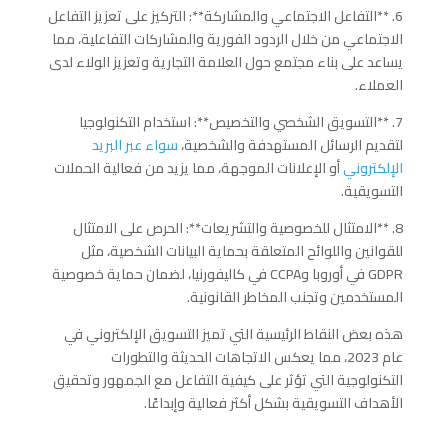
6. **التفاعل الاجتماعي والمشاركة**: التركيز على تعزيز التفاعل
الاجتماعي من خلال الردود الفورية والمشاركات التفاعلية، مما
يساعد على بناء مجتمع حول العلامة التجارية وتعزيز الولاء لدى
العملاء.
7. **التسويق الشخصي والتخصيص**: استخدام التكنولوجيا
لتقديم الرسائل المستهدفة والشخصية،
سواء عبر البريد
الإلكتروني
أو الإعلانات الموجهة، مما يزيد من فعالية الحملات
التسويقية.
8. **الامتثال للخصوصية والتشريعات**: الحرص على الامتثال
للقوانين واللوائح المتعلقة بحماية البيانات الشخصية، مثل
GDPR في أوروبا وCCPA في كاليفورنيا، لضمان حماية خصوصية
المستخدمين وتجنب المخاطر القانونية.
هذه بعض النقاط الرئيسية التي تميز التسويق الإلكتروني في
عام 2023، مما يعكس الاتجاهات الحديثة والتطورات
التكنولوجية التي تؤثر على كيفية التفاعل مع الجمهور وتحقيق
الأهداف التسويقية بشكل أكثر فعالية وإبداعًا.