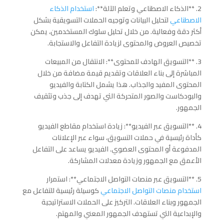
2. **الذكاء الاصطناعي وتعلم الآلة**:
استخدام الذكاء
الاصطناعي
لتحليل البيانات وتوجيه الحملات التسويقية بشكل
أكثر دقة وفعالية. من خلال تحليل سلوك المستخدمين، يمكن
تخصيص العروض والمحتوى لزيادة التفاعل والاستجابة.
3. **التسويق الهادف للمحتوى**: الانتقال من المبيعات
المباشرة إلى بناء العلاقات وتقديم قيمة مضافة من خلال
المحتوى المفيد والجذاب. هذا يشمل الكتابة والفيديو
والبودكاست والصور المتحركة التي تهدف إلى جذب وتثقيف
الجمهور.
4. **التسويق عبر الفيديو**: زيادة استخدام مقاطع الفيديو
كأداة رئيسية في حملات التسويق، سواء عبر الإعلانات
المدفوعة أو المحتوى العضوي. الفيديو يساعد على التفاعل
الأعمق مع الجمهور وزيادة معدلات المشاركة.
5. **التسويق عبر منصات التواصل الاجتماعي**: استمرار
استخدام منصات التواصل الاجتماعي
كوسيلة رئيسية للتفاعل مع
الجمهور وبناء العلاقات. التركيز على الحملات الاستراتيجية
والإبداعية التي تستهدف الجمهور المعني والمهتم.