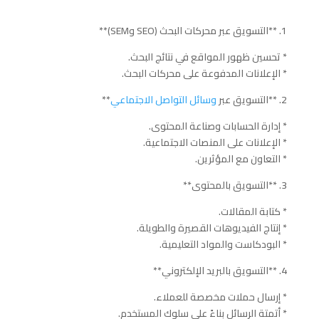
1. **التسويق عبر محركات البحث (SEO وSEM)**
* تحسين ظهور المواقع في نتائج البحث.
* الإعلانات المدفوعة على محركات البحث.
2. **التسويق عبر
وسائل التواصل الاجتماعي
**
* إدارة الحسابات وصناعة المحتوى.
* الإعلانات على المنصات الاجتماعية.
* التعاون مع المؤثرين.
3. **التسويق بالمحتوى**
* كتابة المقالات.
* إنتاج الفيديوهات القصيرة والطويلة.
* البودكاست والمواد التعليمية.
4. **التسويق بالبريد الإلكتروني**
* إرسال حملات مخصصة للعملاء.
* أتمتة الرسائل بناءً على سلوك المستخدم.