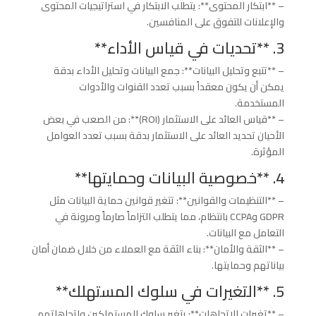
– **ابتكار المحتوى**: يتطلب الابتكار في استراتيجيات المحتوى
والإعلانات للتفوق على المنافسين.
3. **تحديات في قياس الأداء**
– **تتبع وتحليل البيانات**: جمع البيانات وتحليل الأداء بدقة
يمكن أن يكون معقداً بسبب تعدد القنوات والأدوات
المستخدمة.
– **قياس العائد على الاستثمار (ROI)**: من الصعب في بعض
الأحيان تحديد العائد على الاستثمار بدقة بسبب تعدد العوامل
المؤثرة.
4. **خصوصية البيانات وحمايتها**
– **التنظيمات والقوانين**: تتغير قوانين حماية البيانات مثل
GDPR وCCPA بانتظام، مما يتطلب التزاماً صارماً ومرونة في
التعامل مع البيانات.
– **الثقة والأمان**: بناء الثقة مع العملاء من خلال ضمان أمان
بياناتهم وحمايتها.
5. **التغيرات في سلوك المستهلك**
– **تغيرات الاتجاهات**: يتغير سلوك المستهلكين واتجاهاتهم