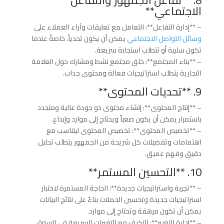
الاجتماعي**
– **إدارة التفاعل**: التعامل مع تعليقات وآراء العملاء على
وسائل التواصل الاجتماعي
يمكن أن يكون تحدياً، خاصةً عندما
تكون سلبية أو تتطلب استجابة سريعة.
– **بناء المجتمع**: خلق مجتمع نشط ومشارك حول العلامة
التجارية يتطلب استراتيجيات فعالة ومحتوى جذاب.
9. **تحديات المحتوى**
– **إنتاج المحتوى**: إنشاء محتوى ذو جودة عالية ومتجدد
باستمرار يمكن أن يكون صعباً ويحتاج إلى موارد وإبداع.
– **تخصيص المحتوى**: تخصيص المحتوى ليتناسب مع
اهتمامات وتفضيلات كل شريحة من الجمهور يتطلب تحليل
دقيق وفهم عميق.
10. **التحسين المستمر**
– **تجربة واستراتيجيات جديدة**: الحاجة المستمرة لاختبار
استراتيجيات جديدة وتحسين الحملات بناءً على نتائج البيانات
يمكن أن تكون مرهقة وتحتاج إلى موارد.
– **إدارة التغيير**: التكيف مع التغيرات السريعة في السوق