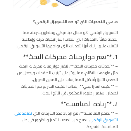
ماهي التحديات التي تواجه التسويق الرقمي؟
التسويق الرقمي هو مجال ديناميكي ومتطور بسرعة، مما
يجعله مليئاً بالتحديات التي تتطلب استراتيجيات مرنة وإبداعية
للتغلب عليها. إليك أبرز التحديات التي يواجهها التسويق الرقمي:
1. **تغير خوارزميات محركات البحث**
– **تحديثات محركات البحث**: تتغير خوارزميات محركات البحث
مثل Google بانتظام، مما يؤثر على ترتيب الصفحات ويجعل من
الصعب التنبؤ بأفضل الممارسات على المدى الطويل.
– **تكيف استراتيجي**: يتطلب التكيف السريع مع التحديثات
لضمان استمرار ظهور المحتوى في نتائج البحث.
2. **زيادة المنافسة**
– **تضخم المنافسة**: مع ازدياد عدد الشركات التي
تعتمد على
التسويق الرقمي
، يصبح من الصعب التميز والظهور في ظل
المنافسة الشديدة.