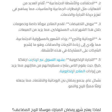
2. **الاحتفالات والأنشطة الاجتماعية**: تُقام العديد من
الفعاليات مثل الإفطارات الجماعية والمناسبات، مما يساهم في
تعزيز حركة التجارة والخدمات.
3. **عروض التخفيضات**: تقدم المتاجر عروضًا خاصة وخصومات
خلال هذا الشهر لجذب المستهلكين، مما يزيد من المبيعات.
4. **الروحانية والتبرع**: يزداد الشعور بالمسؤولية الاجتماعية،
مما يؤدي إلى زيادة التبرعات والصدقات، وهو ما يُشجع
الشركات على المشاركة في هذه الأنشطة.
5. **التجارة الإلكترونية**:
يشهد التسوق عبر الإنترنت
ارتفاعًا
كبيرًا، حيث يقوم الناس بشراء مستلزماتهم من منازلهم، مما يزيد
من إيرادات
المتاجر الإلكترونية
.
بشكل عام، يجمع رمضان بين الروحانية والاقتصاد، مما يجعله
وقتًا مميزًا للربح والنمو.
لماذا يعتبر شهر رمضان المبارك موسمًا للربح المضاعف؟