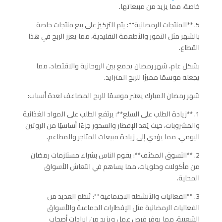
خاصة، مما يزيد من مبيعاتها.
5. **المنتجات الرمضانية**: يتم التركيز على بيع منتجات خاصة
بالشهر مثل التمور والأطعمة التقليدية، مما يعزز الربح في هذا
القطاع.
بشكل عام، شهر رمضان يجمع بين الروحانية والاقتصاد، مما
يجعله موسمًا مميزًا للربح المتزايد.
شهر رمضان المبارك يعتبر موسمًا للربح المضاعف لعدة أسباب:
1. **زيادة الطلب على السلع**: يرتفع الطلب على المواد الغذائية
والمشروبات، حيث يُعد الإفطار والسحور جزءًا أساسيًا من الروتين
اليومي، مما يؤدي إلى زيادة مبيعات المتاجر والمطاعم.
2. **التسوق المكثف**: يقوم الناس بشراء مستلزمات رمضان
من مأكولات وحلويات، مما يساهم في انتعاش الأسواق
المحلية.
3. **الفعاليات والأنشطة الاجتماعية**: تُنظم العديد من
الفعاليات الرمضانية مثل الإفطارات الجماعية والأسواق
الشعبية، مما يوفر فرص عمل ويزيد من إيرادات أصحاب