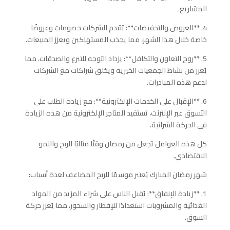
المشاريع.
4. **العروض والتخفيضات**: تقدم الشركات خصومات وعروضًا
خاصة خلال هذا الشهر، مما يجذب المستهلكين ويعزز المبيعات.
5. **روح التعاون والتكافل**: يزداد التوجه للتبرع والصدقات، مما
يُعزز من نشاط الجمعيات الخيرية ويخلق شراكات مع الشركات
لدعم هذه المبادرات.
6. **الإقبال على الخدمات الإلكترونية**: مع زيادة الطلب على
التسوق عبر الإنترنت، تستفيد المتاجر الإلكترونية من هذه الزيادة
في الحركة الشرائية.
كل هذه العوامل تجعل من رمضان وقتًا مثاليًا للربح والنمو
الاقتصادي.
شهر رمضان المبارك يُعتبر موسمًا للربح المضاعف لعدة أسباب:
1. **زيادة الإنفاق**: يُقبل الناس على شراء المزيد من المواد
الغذائية والمشروبات استعدادًا للإفطار والسحور، مما يُعزز حركة
السوق.