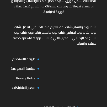
محادثاتك بشكل فوري بشراكة حصرية مع الواتساب والتلجرام و
زد معدل تحويلاتك وضاعف مبيعاتك عبر تقديم خدمة عملاء
فورية احترافية.
شات بوت واتساب
شات بوت تلجرام
متجر الكتروني
افضل شات
بوت
شات بوت احترافي
شات بوت ماسنجر
شات بوت
شات بوت
انستجرام
الرد الالي
المجيب الالي واتساب
api whatsapp
خدمة
عملاء واتساب
طريقة الاستخدام
سياسة الخصوصية
Privacy Policy
اسعار الاشتراكات
اسعار الاشتراك المنصة