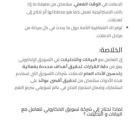
الحملات في
الوقت الفعلي
. ستتمكن من معرفة ما إذا
كانت الاستراتيجية تعمل كما هو مخطط لها أم تحتاج إلى
تعديلات.
توفر لك الشفافية التامة حول ما يحدث في كل مرحلة من
مراحل الحملات.
الخلاصة:
إن التعامل مع
البيانات والتحليلات
في التسويق الإلكتروني
يعزز من
دقة القرارات
،
تحقيق أهداف محددة بفعالية
،
و
تحسين الأداء العام
للحملات. شركات التسويق التي تستخدم
هذه الأدوات ستتمكن من
تحقيق أقصى عوائد
على
استثمارك، وضمان استمرار النجاح في عالم تسويقي سريع التغير.
لماذا تحتاج إلي شركة تسويق الالكتروني تتعامل مع
البيانات و التحليلات ؟