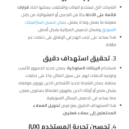
الشركات التي تستخدم البيانات والتحليلات يمكنها اتخاذ
قرارات
قائمة على الأدلة
بدلاً من التخمين أو العشوائية. من خلال
معرفة ما يعمل وما لا يعمل،
يمكن تحسين استراتيجيات
التسويق
وضمان تخصيص الميزانية بشكل أفضل.
هذا يساعد على تجنب الهدر في الإنفاق على حملات غير
فعّالة.
3.
تحقيق استهداف دقيق
باستخدام
البيانات السلوكية
، يمكن تحديد الجمهور الأنسب
وتوجيه الحملات لهم. على سبيل المثال، بناءً على تحليلات
سابقة، يمكن للشركة تحديد الأشخاص الذين يزورون موقعك
بشكل متكرر أو أولئك الذين يظهرون اهتمامًا بمحتوى معين،
مما يساعد في تخصيص الرسائل التسويقية.
هذا الاستهداف الدقيق يعزز فرص
تحويل العملاء
المحتملين إلى عملاء فعليين
.
4.
تحسين تجربة المستخدم (UX)