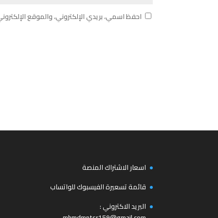
احفظ اسمي، بريدي الإلكتروني، والموقع الإلكترون
اسعار الاشتراك المنصة
قائمة تسعيرة الفيسبوك للواتساب
البريد الاكتروني :
mhmdmntsr159@gmail.com