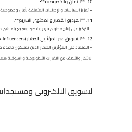
10. **الأمان والخصوصية**:
– تعزيز السياسات والإجراءات المتعلقة بأمان وخصوصية بيان
11. **الفيديو القصير والمحتوى السريع**:
– التركيز على إنتاج محتوى فيديو قصير وسريع يتماشى م
12. **التسويق عبر المؤثرين الصغار (Micro-Influencers)**:
– الاعتماد على المؤثرين الصغار الذين يمتلكون قاعدة م
الابتكار والتكيف مع التغيرات التكنولوجية والسوقية هما ا
لتسويق الالكتروني ومستجداته في