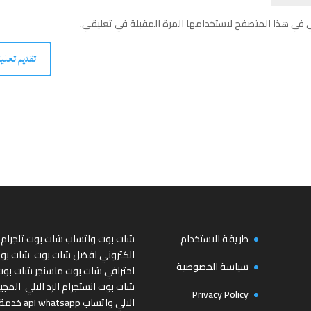
ي في هذا المتصفح لاستخدامها المرة المقبلة في تعليقي.
طريقة الاستخدام
شات بوت واتساب
شات بوت تلجرام
الكتروني
افضل شات بوت
شات بو
سياسة الخصوصية
احترافي
شات بوت ماسنجر
شات بوت
شات بوت انستجرام
الرد الالي
المجي
Privacy Policy
الالي واتساب
api whatsapp
خدمة