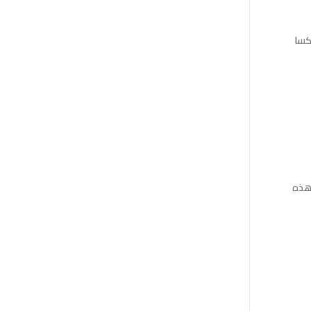
كسا
 هذه