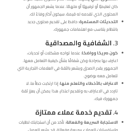
كان تعليميًا أو ترفيهيًا أو ملهمًا. عندما يشعر الجمهور أن
المحتوى الذي تقدمه له قيمة، سيكون أكثر وفاءً لك.
التحديثات المستمرة
: حافظ على تقديم محتوى جديد
بانتظام يتناسب مع اهتمامات جمهورك.
3.
الشفافية والمصداقية
كون صريحًا وواضحًا
: عندما تواجه مشكلات أو تحديات،
اعترف بها بصراحة وكن شفافًا بشأن كيفية التعامل معها.
الجمهور يقدر الصدق ويشعر بالثقة في العلامات التجارية التي
تتعامل معه بوضوح.
الاعتراف بالأخطاء والتعلم منها
: إذا ارتكبت خطأ ما، لا
تتردد في الاعتراف به وتقديم اعتذار، هذا يمكن أن يعزز ثقة
جمهورك فيك.
4.
تقديم خدمة عملاء ممتازة
الاستجابة السريعة والفعالة
: تأكد من أن استجابتك لطلبات
واستفسارات العملاء سريعة وفعالة. قد يشعر العميل