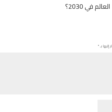
لم في 2030؟
 إليها بـ
*