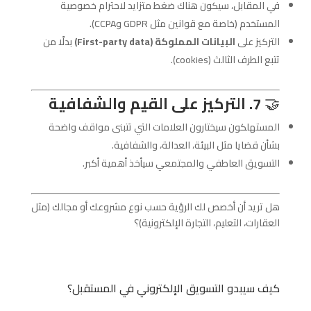
في المقابل، سيكون هناك ضغط متزايد لاحترام خصوصية
المستخدم (خاصة مع قوانين مثل GDPR وCCPA).
التركيز على
البيانات المملوكة (First-party data)
بدلًا من
تتبع الطرف الثالث (cookies).
🤝
7. التركيز على القيم والشفافية
المستهلكون سيختارون العلامات التي تتبنى مواقف واضحة
بشأن قضايا مثل البيئة، العدالة، والشفافية.
التسويق العاطفي والمجتمعي سيأخذ أهمية أكبر.
هل تريد أن أخصص لك الرؤية حسب نوع مشروعك أو مجالك (مثل
العقارات، التعليم، التجارة الإلكترونية)؟
كيف سيبدو التسويق الإلكتروني في المستقبل؟