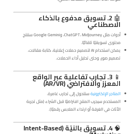
🤖
2. تسويق مدفوع بالذكاء
الاصطناعي
أدوات مثل ChatGPT، Midjourney، وGoogle Gemini ستنتج
محتوى تسويقيًا تلقائيًا.
يمكن استخدام AI لتصميم حملات إعلانية، كتابة مقالات،
تصميم صور، وحتى تحليل أداء الحملات.
📱
3. تجارب تفاعلية عبر الواقع
المعزز والافتراضي (AR/VR)
المتاجر الإلكترونية
ستتحول إلى تجارب غامرة.
المستخدم سيجرب المنتج افتراضيًا قبل الشراء (مثل تجربة
الأثاث في الغرفة أو ارتداء الملابس رقميًا).
🧠
4. تسويق بالنيّة (Intent-Based