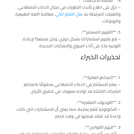
4. **متابعة الاتجاهات**:
– ابقَ على اطلاع بأحدث التطورات في مجال الذكاء الاصطناعي
والتقنيات المرتبطة به،
مثل التعلم الآلي
، معالجة اللغة الطبيعية،
والروبوتات.
5. **التقييم المستمر**:
– قم بتقييم استثماراتك بشكل دوري، وكن مستعدًا لإعادة
التوجيه بناءً على أداء السوق والابتكارات الجديدة.
تحذيرات الخبراء
1. **المخاطر العالية**:
– يعتبر الاستثمار في الذكاء الاصطناعي محفوفًا بالمخاطر.
الشركات الناشئة قد تواجه صعوبات في تحقيق الأرباح.
2. **التوجهات المتغيرة**:
– التكنولوجيا تتغير بسرعة، مما يعني أن الاستثمارات التي كانت
واعدة قد تفقد قيمتها في وقت قصير.
3. **فهم القوانين**: