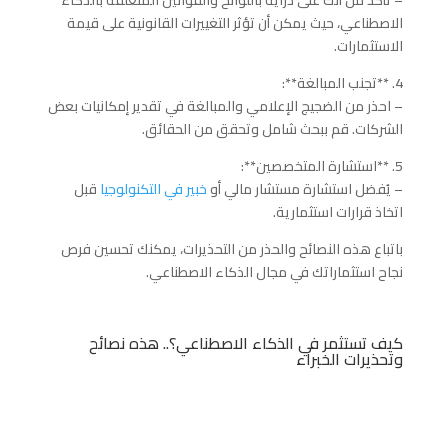
– تأكد من أنك على دراية باللوائح والقوانين المتعلقة بالذكاء
الاصطناعي، حيث يمكن أن تؤثر التغييرات القانونية على قيمة
الاستثمارات.
4. **تجنب المبالغة**:
– احذر من الضجيج الإعلامي والمبالغة في تقدير إمكانيات بعض
الشركات. قم ببحث شامل وتحقق من الحقائق.
5. **استشارة المتخصصين**:
– يُفضل استشارة مستشار مالي أو
خبير في التكنولوجيا
قبل
اتخاذ قرارات استثمارية.
باتباع هذه النصائح والحذر من التحذيرات، يمكنك تحسين فرص
نجاح استثماراتك في مجال الذكاء الاصطناعي.
كيف تستثمر في الذكاء الاصطناعي؟.. هذه نصائح
وتحذيرات الخبراء