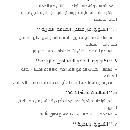
– قم بتفعيل وتشجيع التواصل الثنائي مع العملاء.
– ابتكر حملات تفاعلية عبر وسائل التواصل الاجتماعي لجذب
انتباه الجمهور.
4. **التسويق عبر قصص العلامة التجارية:**
– قم ببناء قصة قوية حول علامتك التجارية، وجعلها تلامس
قيم وآمال العملاء.
– استخدم القصص لخلق ارتباط عاطفي مع الجمهور.
5. **تكنولوجيا الواقع الافتراضي والزيادة:**
– استغلال تقنيات الواقع الافتراضي والزيادة لتحسين تجربة
العملاء.
– قدم تجارب افتراضية للمنتجات أو الخدمات لجذب انتباه العملاء.
6. **التحالفات والشراكات:**
– أقم شراكات مبتكرة مع شركات أخرى قد تعزز من مكانتك في
السوق.
– استفد من شبكة الشركاء لتوسيع نطاق تأثيرك.
7. **التسويق بالتجربة:**