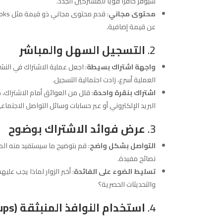
سيوفر حافزًا قويًا للمشتركين الجدد.
محتوى مجاني
عن قيمة إضافية.
2.
التسجيل السهل والمباشر
واجهة اشتراك بسيطة
: اجعل عملية الاشتراك في النش
العملية أسرع، زادت احتمالية التسجيل.
اشتراك بنقرة واحدة
: قلل من العوائق أمام الاشتراك، 
البريد الإلكتروني أو عبر حسابات وسائل التواصل الاجتماع
3.
عرض فوائد الاشتراك بوضوح
التواصل بشكل واضح
: قم بتوضيح ما سيستفيد منه ال
نصائح مفيدة.
تسليط الضوء على الفائدة
: أخبر الزوار لماذا يجب ع
والتحديثات الحصرية؟
4.
استخدام النوافذ المنبثقة (Pop-ups) بشكل ذكي