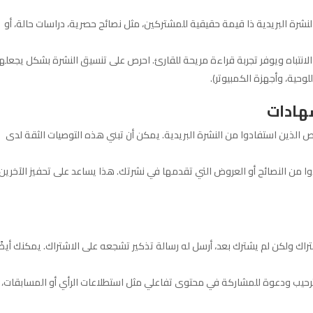
نشرة البريدية ذا قيمة حقيقية للمشتركين، مثل نصائح حصرية، دراسات حالة، أو
 الانتباه ويوفر تجربة قراءة مريحة للقارئ. احرص على تنسيق النشرة بشكل يجعله
وحية، وأجهزة الكمبيوتر).
هادات
الذين استفادوا من النشرة البريدية. يمكن أن تبني هذه التوصيات الثقة لدى
من النصائح أو العروض التي تقدمها في نشرتك. هذا يساعد على تحفيز الآخرين
راك ولكن لم يشترك بعد، أرسل له رسالة تذكير تشجعه على الاشتراك. يمكنك أيضً
 ترحيب ودعوة للمشاركة في محتوى تفاعلي مثل استطلاعات الرأي أو المسابقات،