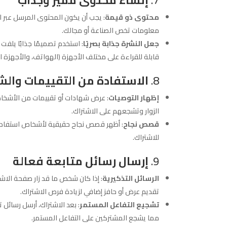
7.
إنشاء محتوى مميز وجذاب
محتوى ذو قيمة
: يجب أن يكون المحتوى المرسل عبر ال
معلومات تخص الصناعة أو مجالك.
جعل النشرة جذابة بصريًا
: استخدم تصميمًا جذابًا يلفت
قابلة للقراءة على مختلف الأجهزة (الهواتف، والأجهزة الل
8.
الاستفادة من التقييمات والش
إظهار التوصيات
: عرض شهادات أو تقييمات من الأشخاص 
الزوار وتشجعهم على الاشتراك.
قصص نجاح
: أظهر قصص نجاح حقيقية لأشخاص استفادوا 
للاشتراك.
9.
إرسال رسائل متابعة فعالة
الرسائل التذكيرية
: إذا كان شخص ما قد زار صفحة الاشت
تقديم عرض أو حافز إضافي لزيادة فرص الاشتراك.
تشجيع التفاعل المستمر
: بعد الاشتراك، أرسل رسائل
مما يشجع المشتركين على التفاعل المستمر.