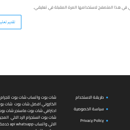
ي في هذا المتصفح لاستخدامها المرة المقبلة في تعليقي.
طريقة الاستخدام
شات بوت واتساب
شات بوت تلجرام
الكتروني
افضل شات بوت
شات بو
سياسة الخصوصية
احترافي
شات بوت ماسنجر
شات بوت
شات بوت انستجرام
الرد الالي
المجي
Privacy Policy
الالي واتساب
api whatsapp
خدمة