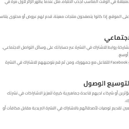
لمنبثقة في الوقت المناسب لجذب الانتباه، مثل عندما يظهر الزائر لأول مرة في
ر على الموقع. إذا كانوا يتصفحون منتجات معينة، قدم لهم عروض أو محتوى يتنا
اجتماعي
شاركة روابط للاشتراك في النشرة عبر حساباتك على وسائل التواصل الاجتماعي.
 أوسع.
: استخدم منصات مثل Instagram أو Facebook للتفاعل مع جمهورك، ومن ثم قم بتوجيههم للاشتراك في النشرة
 لتوسيع الوصول
ؤثرين أو شركاء لديهم قاعدة جماهيرية كبيرة لتعزيز الاشتراكات في نشرتك
ك.
بعين تقديم توصيات لأصدقائهم بالاشتراك في النشرة البريدية مقابل مكافآت أو