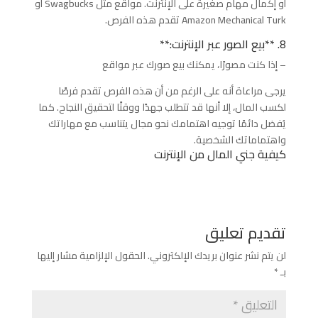
أو إكمال مهام صغيرة على الإنترنت. مواقع مثل Swagbucks أو
Amazon Mechanical Turk تقدم هذه الفرص.
8. **بيع الصور عبر الإنترنت:**
– إذا كنت مصورًا، يمكنك بيع صورك عبر مواقع
يرجى مراعاة أنه على الرغم من أن هذه الفرص تقدم فرصًا
لكسب المال، إلا أنها قد تتطلب جهدًا ووقتًا لتحقيق النجاح. كما
يُفضل دائمًا توجيه اهتمامك نحو مجال يتناسب مع مهاراتك
واهتماماتك الشخصية.
كيفية جني المال من الإنترنت
تقديم تعليق
لن يتم نشر عنوان بريدك الإلكتروني.
الحقول الإلزامية مشار إليها
بـ
*