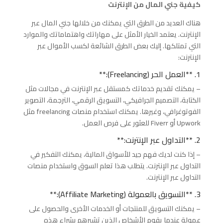
كيفية جني المال من الإنترنت
هناك العديد من الطرق التي يمكنك من خلالها جني المال عبر
الإنترنت. يعتمد الخيار الأمثل على مهاراتك واهتماماتك والموارد
التي تمتلكها. إليك بعض الطرق الشائعة لكسب الأموال عبر
الإنترنت:
1. **العمل الحر (Freelancing):**
– يمكنك تقديم خدماتك كمستقل عبر الإنترنت في مجالات مثل
الكتابة، التصميم الجرافيكي، التسويق الرقمي، الترجمة، التصوير
الفوتوغرافي، وغيرها. يمكنك استخدام منصات freelancing مثل
Upwork أو Fiverr للعثور على فرص العمل.
2. **التداول عبر الإنترنت:**
– إذا كنت لديك فهم جيد للأسواق المالية، يمكنك التفكير في
التداول عبر الإنترنت. يتطلب هذا تعلم السوق واستخدام منصات
التداول عبر الإنترنت.
3. **التسويق بالعمولة (Affiliate Marketing):**
– يمكنك التسويق للمنتجات أو الخدمات الأخرى والحصول على
عمولة عندما يقوم الأشخاص الذين تشيرهم بشراء هذه