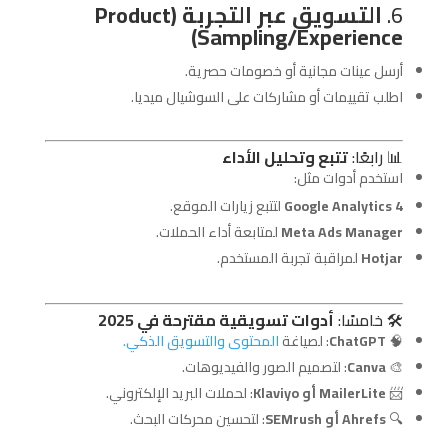
6.
التسويق عبر التجربة (Product
Sampling/Experience)
أرسل عينات مجانية أو خصومات حصرية.
اطلب تقييمات أو مشاركات على السوشيال ميديا.
📊 رابعًا:
تتبع وتحليل الأداء
استخدم أدوات مثل:
Google Analytics 4
لتتبع زيارات الموقع.
Meta Ads Manager
لمتابعة أداء الحملات.
Hotjar
لمراقبة تجربة المستخدم.
🛠️ خامسًا:
أدوات تسويقية مقترحة في 2025
🧠
ChatGPT
: لصياغة
المحتوى والتسويق الذكي.
🎨
Canva
: لتصميم الصور والفيديوهات.
📨
MailerLite أو Klaviyo
: لحملات البريد الإلكتروني.
🔍
Ahrefs أو SEMrush
: لتحسين محركات البحث.