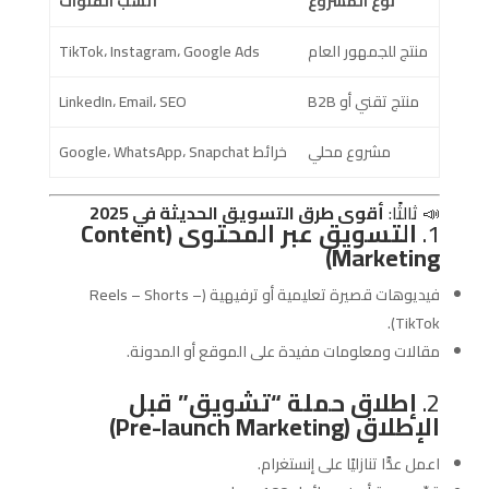
نوع المشروع
أنسب القنوات
منتج للجمهور العام
TikTok، Instagram، Google Ads
منتج تقني أو B2B
LinkedIn، Email، SEO
مشروع محلي
خرائط Google، WhatsApp، Snapchat
📣 ثالثًا:
أقوى طرق التسويق الحديثة في 2025
1.
التسويق عبر المحتوى (Content
Marketing)
فيديوهات قصيرة تعليمية أو ترفيهية (Reels – Shorts –
TikTok).
مقالات ومعلومات مفيدة على الموقع أو المدونة.
2.
إطلاق حملة “تشويق” قبل
الإطلاق (Pre-launch Marketing)
اعمل عدًّا تنازليًا على إنستغرام.