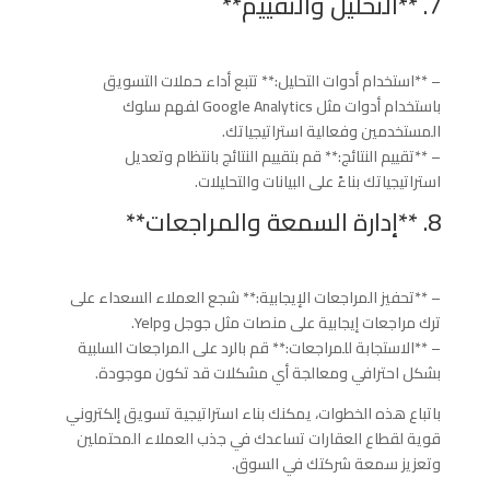
7. **التحليل والتقييم**
– **استخدام أدوات التحليل:** تتبع أداء حملات التسويق
باستخدام أدوات مثل Google Analytics لفهم سلوك
المستخدمين وفعالية استراتيجياتك.
– **تقييم النتائج:** قم بتقييم النتائج بانتظام وتعديل
استراتيجياتك بناءً على البيانات والتحليلات.
8. **إدارة السمعة والمراجعات**
– **تحفيز المراجعات الإيجابية:** شجع العملاء السعداء على
ترك مراجعات إيجابية على منصات مثل جوجل وYelp.
– **الاستجابة للمراجعات:** قم بالرد على المراجعات السلبية
بشكل احترافي ومعالجة أي مشكلات قد تكون موجودة.
باتباع هذه الخطوات، يمكنك بناء استراتيجية تسويق إلكتروني
قوية لقطاع العقارات تساعدك في جذب العملاء المحتملين
وتعزيز سمعة شركتك في السوق.