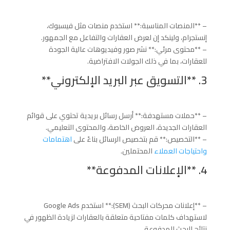
– **المنصات المناسبة:** استخدم منصات مثل فيسبوك،
إنستجرام، ولينكد إن لعرض العقارات والتفاعل مع الجمهور.
– **محتوى مرئي:** نشر صور وفيديوهات عالية الجودة
للعقارات، بما في ذلك الجولات الافتراضية.
3. **التسويق عبر البريد الإلكتروني**
– **حملات مستهدفة:** أرسل رسائل بريدية تحتوي على قوائم
العقارات الجديدة، العروض الخاصة، والمحتوى التعليمي.
– **التخصيص:** قم بتخصيص الرسائل بناءً على
اهتمامات
واحتياجات العملاء
المحتملين.
4. **الإعلانات المدفوعة**
– **إعلانات محركات البحث (SEM):** استخدم Google Ads
لاستهداف كلمات مفتاحية متعلقة بالعقارات لزيادة الظهور في
نتائج البحث المدفوعة.