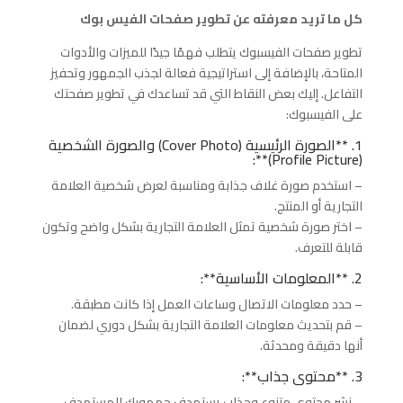
كل ما تريد معرفته عن تطوير صفحات الفيس بوك
تطوير صفحات الفيسبوك يتطلب فهمًا جيدًا للميزات والأدوات
المتاحة، بالإضافة إلى استراتيجية فعالة لجذب الجمهور وتحفيز
التفاعل. إليك بعض النقاط التي قد تساعدك في تطوير صفحتك
على الفيسبوك:
1. **الصورة الرئيسية (Cover Photo) والصورة الشخصية
(Profile Picture)**:
– استخدم صورة غلاف جذابة ومناسبة لعرض شخصية العلامة
التجارية أو المنتج.
– اختر صورة شخصية تمثل العلامة التجارية بشكل واضح وتكون
قابلة للتعرف.
2. **المعلومات الأساسية**:
– حدد معلومات الاتصال وساعات العمل إذا كانت مطبقة.
– قم بتحديث معلومات العلامة التجارية بشكل دوري لضمان
أنها دقيقة ومحدثة.
3. **محتوى جذاب**:
– نشر محتوى متنوع وجذاب يستهدف جمهورك المستهدف.