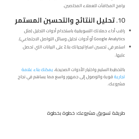
برامج المكافآت للعملاء المخلصين.
10.
تحليل النتائج والتحسين المستمر
راقب أداء حملاتك التسويقية باستخدام أدوات التحليل (مثل
Google Analytics أو أدوات تحليل وسائل التواصل الاجتماعي).
استمر في تحسين استراتيجياتك بناءً على البيانات التي تحصل
عليها.
بالتخطيط السليم واختيار الأدوات الصحيحة،
يمكنك بناء علامة
تجارية
قوية والوصول إلى جمهور واسع مما يساهم في نجاح
مشروعك.
طريقة تسويق مشروعك: خطوة بخطوة