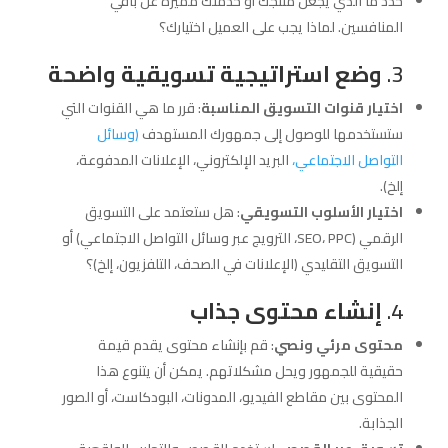
حدد ما الذي يجعل منتجك أو خدمتك مميزة عن باقي
المنافسين. لماذا يجب على العميل اختيارك؟
3.
وضع استراتيجية تسويقية واضحة
اختيار قنوات التسويق المناسبة
: قرر ما هي القنوات التي
ستستخدمها للوصول إلى جمهورك المستهدف
(وسائل
التواصل الاجتماعي،
البريد الإلكتروني، الإعلانات المدفوعة،
إلخ).
اختيار الأسلوب التسويقي
: هل ستعتمد على التسويق
الرقمي (SEO، PPC، الترويج عبر وسائل التواصل الاجتماعي) أو
التسويق التقليدي (الإعلانات في الصحف، التلفزيون، إلخ)؟
4.
إنشاء محتوى جذاب
محتوى مرئي ونصي
: قم بإنشاء محتوى يقدم قيمة
حقيقية للجمهور ويحل مشكلاتهم. يمكن أن يتنوع هذا
المحتوى بين مقاطع الفيديو، المدونات، البودكاست، أو الصور
الجذابة.