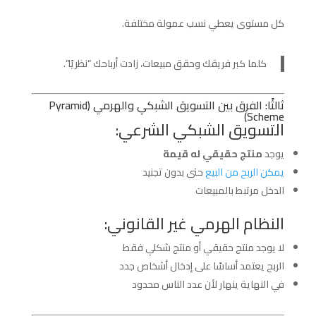
كل مستوى يعطي نسب عمولة مختلفة.
كلما كبر فريقك وحقق مبيعات، زادت أرباحك “نظريًا”.
ثالثًا: الفرق بين التسويق الشبكي والهرمي (Pyramid
Scheme)
التسويق الشبكي الشرعي:
يوجد
منتج حقيقي له قيمة
يمكن الربح من البيع
حتى بدون تجنيد
الدخل مرتبط بالمبيعات
النظام الهرمي غير القانوني:
لا يوجد منتج حقيقي أو منتج شكلي فقط
الربح يعتمد أساسًا على إدخال أشخاص جدد
في النهاية ينهار لأن عدد الناس محدود