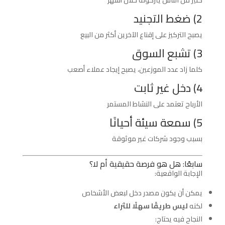
كثير من الناس يتركونه خلال أشهر
2) ضغط التجنيد
يصبح التركيز على إقناع الآخرين أكثر من البيع
3) تشبع السوق
كلما زاد عدد الموزعين، يصبح إيجاد عملاء أصعب
4) دخل غير ثابت
الأرباح تعتمد على النشاط المستمر
5) سمعة سيئة أحيانًا
بسبب وجود شركات غير موثوقة
سابعًا: هل هو فرصة حقيقية أم لا؟
الإجابة الواقعية:
يمكن أن يكون مصدر دخل لبعض الأشخاص
لكنه
ليس طريقًا سهلًا للثراء
النجاح فيه يحتاج: