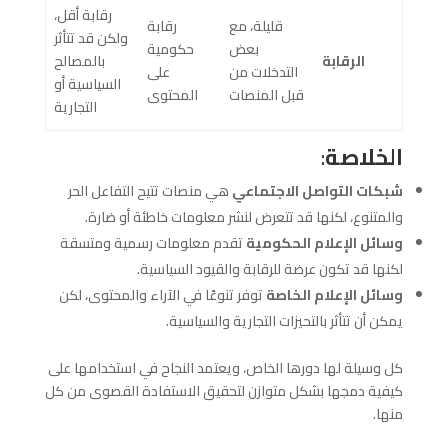
رقابة أقل،
قليلة، مع
رقابة
ولكن قد تتأثر
بعض
حكومية
الرقابة
بالمصالح
التدخلات من
على
السياسية أو
قبل المنصات
المحتوى
التجارية
الخلاصة
:
شبكات التواصل الاجتماعي
هي منصات تتيح التفاعل الحر
والمتنوع، لكنها قد تتعرض لنشر معلومات خاطئة أو ضارة.
وسائل الإعلام الحكومية
تقدم معلومات رسمية ومتسقة
لكنها قد تكون عرضة للرقابة والقيود السياسية.
وسائل الإعلام الخاصة
توفر تنوعًا في الآراء والمحتوى، لكن
يمكن أن تتأثر بالتحيزات التجارية والسياسية.
كل وسيلة لها دورها الخاص، ويعتمد النجاح في استخدامها على
كيفية دمجها بشكل متوازن لتحقيق الاستفادة القصوى من كل
منها.