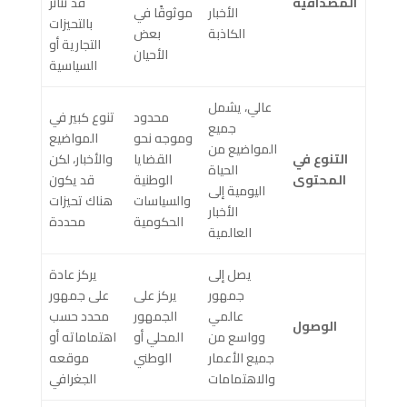
المصداقية
قد تتأثر
الأخبار
موثوقًا في
بالتحيزات
الكاذبة
بعض
التجارية أو
الأحيان
السياسية
عالي، يشمل
محدود
تنوع كبير في
جميع
وموجه نحو
المواضيع
المواضيع من
التنوع في
القضايا
والأخبار، لكن
الحياة
المحتوى
الوطنية
قد يكون
اليومية إلى
والسياسات
هناك تحيزات
الأخبار
الحكومية
محددة
العالمية
يصل إلى
يركز عادة
جمهور
يركز على
على جمهور
عالمي
الجمهور
محدد حسب
الوصول
وواسع من
المحلي أو
اهتماماته أو
جميع الأعمار
الوطني
موقعه
والاهتمامات
الجغرافي