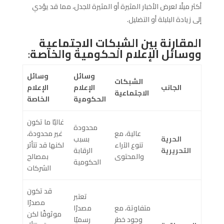
أكثر ميلًا لعرض الأخبار المثيرة أو المثيرة للجدل، مما قد يؤدي
إلى زيادة البلبلة أو التضليل.
المقارنة بين الشبكات الاجتماعية
ووسائل الإعلام الحكومية والخاصة
:
وسائل
وسائل
الشبكات
الجانب
الإعلام
الإعلام
الاجتماعية
الحكومية
الخاصة
غالبًا ما تكون
محدودة
عالية، مع
غير محدودة،
الحرية
بسبب
تنوع الآراء
لكنها قد تتأثر
التحريرية
الرقابة
والمحتوى
بمصالح
الحكومية
الشركات
قد تكون
تعتبر
مصدرًا
متفاوتة، مع
مصدرًا
موثوقًا لكن
وجود خطر
رسميًا