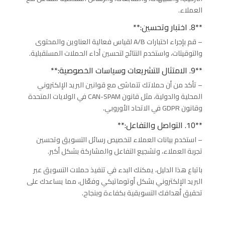
العملاء.
**8. اختبار وتحسين:**
– قم بإجراء اختبارات A/B لقياس فعالية العناوين والمحتوى
والتوقيتات، واستخدم النتائج لتحسين أداء الحملات المستقبلية.
**9. الامتثال للتشريعات وسياسات الخصوصية:**
– تأكد من أن حملاتك تتماشى مع قوانين البريد الإلكتروني
المحلية والدولية، مثل قانون CAN-SPAM في الولايات المتحدة
وقانون GDPR في الاتحاد الأوروبي.
**10. التواصل والتفاعل:**
– استخدم بيانات العملاء لتخصيص رسائل التسويق وتحسين
تجربة العملاء، وتشجيع التفاعل والمشاركة بشكل أكبر.
باتباع هذا الدليل، يمكنك البدء في تنفيذ حملات التسويق عبر
البريد الإلكتروني بشكل أوتوماتيكي وفعّال، مما يساعدك على
تحقيق أهدافك التسويقية بكفاءة وبنجاح.