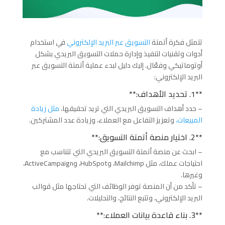
تتمثل فكرة أتمتة
التسويق عبر البريد الإلكتروني
في استخدام
أدوات وتقنيات لتنفيذ وإدارة حملات التسويق البريدي بشكل
أوتوماتيكي وفعّال. إليك دليل لبدء عملية أتمتة التسويق عبر
البريد الإلكتروني:
**1. تحديد الأهداف:**
– حدد أهداف التسويق البريدي التي تريد تحقيقها،
مثل زيادة
المبيعات،
وتعزيز التفاعل مع العملاء، وزيادة عدد المشتركين.
**2. اختيار منصة أتمتة التسويق:**
– ابحث عن منصة أتمتة التسويق البريدي التي تتناسب مع
احتياجات عملك، مثل Mailchimp، وHubSpot، وActiveCampaign،
وغيرها.
– تأكد من أن المنصة توفر الوظائف التي تحتاجها مثل قوالب
البريد الإلكتروني، وتتبع النتائج، والتحليلات.
**3. بناء قاعدة بيانات العملاء:**