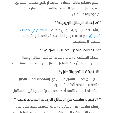
– جمع وتنظيم بيانات العملاء اللازمة لإطلاق حملات التسويق
البريدي، مثل العناوين البريدية، والاسماء، والمعلومات
الديموغرافية الأخرى.
**4. إعداد الرسائل البريدية:**
– إنشاء قوالب بريد إلكتروني جاهزة
للاستخدام في حملات
التسويق
، مع تخصيصها وفقًا لأهداف الحملة واحتياجات
الجمهور المستهدف.
**5. تخطيط وتجهيز حملات التسويق:**
– جدولة الحملات البريدية وتحديد التوقيت المثالي لإرسال
الرسائل بناءً على أوقات التفاعل الأمثل مع الجمهور المستهدف.
**6. تهيئة التتبع والتحليل:**
– تتبع نتائج حملات التسويق البريدي باستخدام أدوات التحليل
المتاحة في منصة أتمتة التسويق.
– استخدام البيانات لتقييم أداء الحملات وتحسينها في المستقبل.
**7. تطوير سلسلة من الرسائل البريدية الأوتوماتيكية:**
– إنشاء سلاسل من الرسائل البريدية الأوتوماتيكية مثل رسائل
الترحيب، والتنبيهات، والمتابعات، والرسائل الشخصية للتفاعل مع