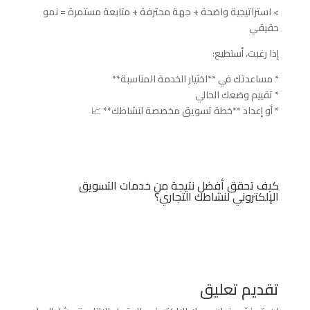
> استراتيجية واضحة + جهة محترفة + متابعة مستمرة = نمو
حقيقي
إذا رغبت، أستطيع:
* مساعدتك في **اختيار الخدمة المناسبة**
* تقييم وضعك الحالي
* أو إعداد **خطة تسويق مخصصة لنشاطك** 📈
كيف تحقق أفضل نتيجة من خدمات التسويق
الإلكتروني لنشاطك التجاري؟
تقديم تعليق