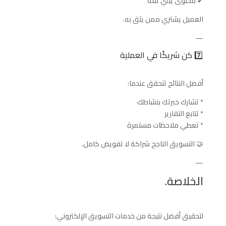
✔ محتوى يبني ثقة
العميل يشتري ممن يثق به.
—
7️⃣ كن شريكًا في العملية
أفضل النتائج تتحقق عندما:
* تشارك خبرتك بنشاطك
* تتابع التقارير
* تعطي ملاحظات مستمرة
🤝 التسويق الناجح شراكة لا تفويض كامل.
—
الخلاصة.
لتحقيق أفضل نتيجة من خدمات التسويق الإلكتروني: