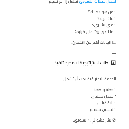
أفضل حملات التسويق
تفشل إن لم تفهم:
* من هو عميلك؟
* ماذا يريد؟
* متى يشتري؟
* ما الذي يؤثر على قراره؟
📊 البيانات أهم من التخمين.
—
4️⃣ اطلب استراتيجية لا مجرد تنفيذ
الخدمة الاحترافية يجب أن تشمل:
* خطة واضحة
* جدول محتوى
* آلية قياس
* تحسين مستمر
🚫 نشر عشوائي ≠ تسويق.