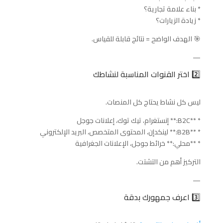
* بناء علامة تجارية؟
* زيادة الزيارات؟
🎯 الهدف الواضح = نتائج قابلة للقياس.
—
2️⃣ اختر القنوات المناسبة لنشاطك
ليس كل نشاط يحتاج كل المنصات.
* **B2C:** إنستغرام، تيك توك، إعلانات جوجل
* **B2B:** لينكدإن، المحتوى المتخصص، البريد الإلكتروني
* **محلي:** خرائط جوجل، الإعلانات الجغرافية
التركيز أهم من التشتت.
—
3️⃣ اعرف جمهورك بدقة