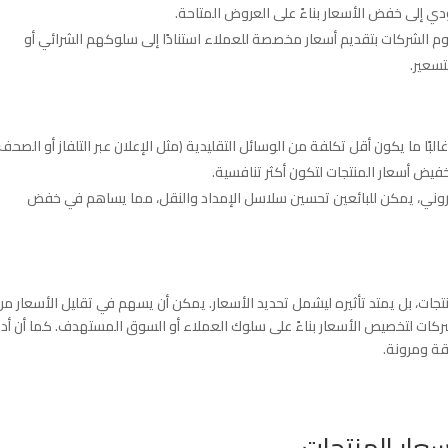
ي إلى خفض الأسعار بناءً على العروض المتاحة.
وم الشركات بتقديم أسعار مخصصة للعملاء استنادًا إلى سلوكهم الشرائي أو
تسعير.
غالبًا ما يكون أقل تكلفة من الوسائل التقليدية (مثل الإعلان عبر التلفاز أو الصحف)
خفيض أسعار المنتجات لتكون أكثر تنافسية.
تروني، يمكن للبائعين تحسين سلاسل الإمداد والنقل، مما يساهم في خفض
جات، بل يمتد تأثيره ليشمل تحديد الأسعار. يمكن أن يسهم في تقليل الأسعار م
لشركات لتخصيص الأسعار بناءً على سلوك العملاء أو السوق المستهدف. كما أن أد
قة ومرونة.
سعار المنتجات