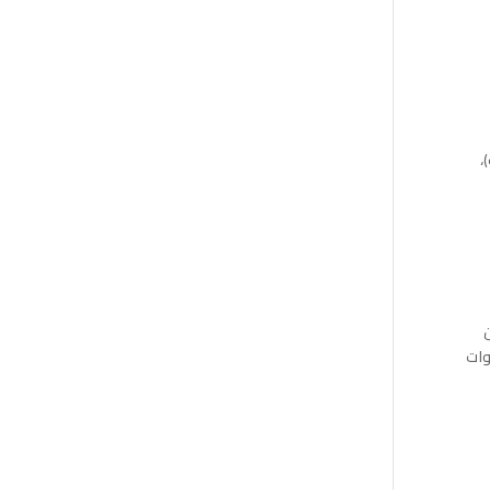
،
ن
وات