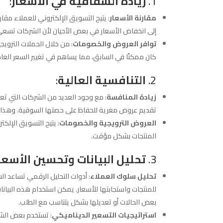
1.
زيادة الشفافية في الأسعار
:
مقارنة الأسعار
: يتيح التسويق الإلكتروني للعملاء مق
إلى انخفاض الأسعار في بعض الأحيان لأن الشركات تسعى
توافر العروض والخصومات
: من خلال الحملات التروي
كان ممكنًا في السابق، مما يساهم في تغيير السعر العاد
2.
التنافسية العالية
:
زيادة المنافسة
: مع وجود العديد من الشركات التي تع
تقديم عروض مغرية للحفاظ على حصتها السوقية. وهذا يؤ
العروض الترويجية والخصومات
: يتيح التسويق الإل
المنتجات بشكل مؤقت.
3.
تحليل البيانات وتحسين الأسعا
تحليل سلوك العملاء
: أدوات التحليل الرقمي تساعد 
للمنتجات واستجابتها للأسعار. يمكن استخدام هذه البيان
بعض الحالات أو تعديلها بشكل يتناسب مع الطلب.
استراتيجيات التسعير الديناميكي
: تستخدم بعض الشرك