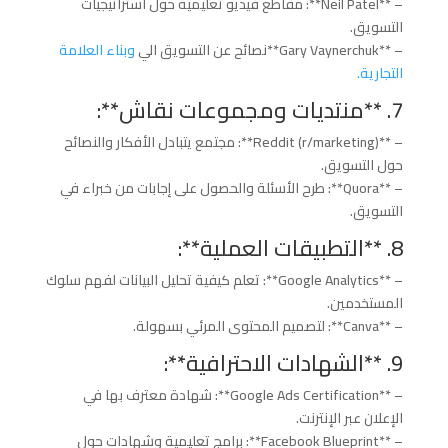
– **Neil Patel**: مقاطع فيديو تعليمية حول استراتيجيات
التسويق.
– **Gary Vaynerchuk**نصائح عن التسويق الي
وبناء العلامة
التجارية.
7. **منتديات ومجموعات نقاش**:
– **Reddit (r/marketing)**: مجتمع يتبادل الأفكار والنصائح
حول التسويق.
– **Quora**: طرح الأسئلة والحصول على إجابات من خبراء في
التسويق.
8. **التطبيقات العملية**:
– **Google Analytics**: تعلم كيفية تحليل البيانات لفهم سلوك
المستخدمين.
– **Canva**: لتصميم المحتوى المرئي بسهولة.
9. **الشهادات الاحترافية**:
– **Google Ads Certification**: شهادة معترف بها في
الإعلان عبر الإنترنت.
– **Facebook Blueprint**: برامج تعليمية وشهادات حول