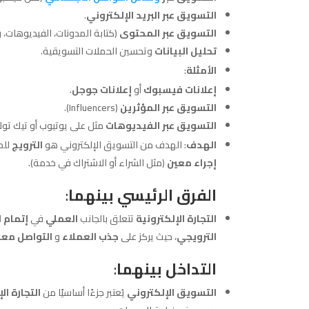
التسويق عبر البريد الإلكتروني
.
التسويق عبر المحتوى
(كتابة المدونات، الفيديوهات، و
تحليل البيانات
وتحسين الحملات التسويقية.
الأمثلة
:
إعلانات فيسبوك
أو
إعلانات جوجل
.
التسويق عبر المؤثرين
(Influencers).
التسويق عبر الفيديوهات
مثل على يوتيوب أو تيك توك
الهدف
: الهدف من التسويق الإلكتروني هو
الترويج
للم
إجراء معين
(مثل الشراء أو الاشتراك في خدمة).
الفرق الرئيسي بينهما
:
التجارة الإلكترونية
تتعلق بالجانب
العملي
في
إتمام ا
الترويجي
، حيث يركز على
جذب العملاء
و
التواصل مع
التداخل بينهما
:
التسويق الإلكتروني
يُعتبر جزءًا أساسيًا من
التجارة ال