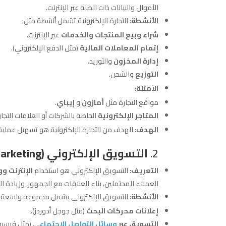
الأموال والبيانات ذات الصلة عبر الإنترنت.
الأنشطة
: التجارة الإلكترونية تشمل أنشطة مثل:
شراء وبيع المنتجات والخدمات
عبر الإنترنت.
إتمام المعاملات المالية
(مثل الدفع الإلكتروني).
إدارة المخزون
والتوريد.
التوزيع
والشحن.
الأمثلة
:
مواقع التجارة مثل
أمازون
و
إيباي
.
المتاجر الإلكترونية
الخاصة بالشركات أو العلامات التجار
الهدف
: الهدف من التجارة الإلكترونية هو تسهيل عملي
2.
التسويق الإلكتروني (E-marketing أو Digital Marketing)
التعريف
: التسويق الإلكتروني هو استخدام
الإنترنت و
العملاء المحتملين، بناء العلاقات مع الجمهور، وزيادة ال
الأنشطة
: التسويق الإلكتروني يشمل مجموعة واسعة 
إعلانات محركات البحث
(مثل جوجل أدوردز).
التسويق عبر
وسائل التواصل الاجتماعي
(مثل فيسبوك،