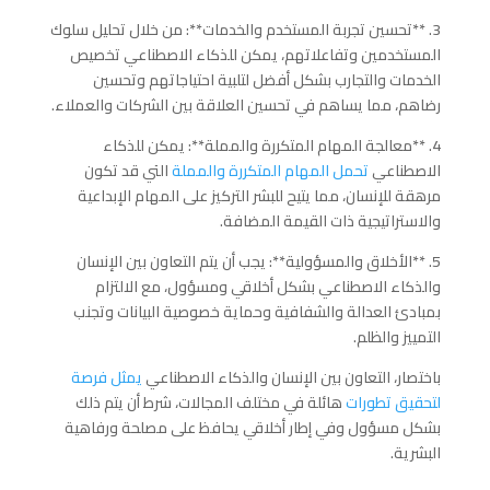
3. **تحسين تجربة المستخدم والخدمات**: من خلال تحليل سلوك
المستخدمين وتفاعلاتهم، يمكن للذكاء الاصطناعي تخصيص
الخدمات والتجارب بشكل أفضل لتلبية احتياجاتهم وتحسين
رضاهم، مما يساهم في تحسين العلاقة بين الشركات والعملاء.
4. **معالجة المهام المتكررة والمملة**: يمكن للذكاء
الاصطناعي
تحمل المهام المتكررة والمملة
التي قد تكون
مرهقة للإنسان، مما يتيح للبشر التركيز على المهام الإبداعية
والاستراتيجية ذات القيمة المضافة.
5. **الأخلاق والمسؤولية**: يجب أن يتم التعاون بين الإنسان
والذكاء الاصطناعي بشكل أخلاقي ومسؤول، مع الالتزام
بمبادئ العدالة والشفافية وحماية خصوصية البيانات وتجنب
التمييز والظلم.
باختصار، التعاون بين الإنسان والذكاء الاصطناعي
يمثل فرصة
لتحقيق تطورات
هائلة في مختلف المجالات، شرط أن يتم ذلك
بشكل مسؤول وفي إطار أخلاقي يحافظ على مصلحة ورفاهية
البشرية.