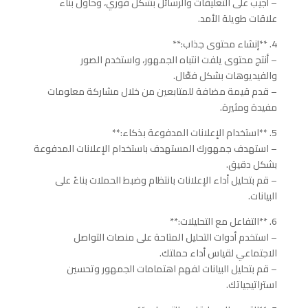
– أجيب على التعليقات والرسائل بشكل فوري، وحاول بناء
علاقات طويلة الأمد.
4. **إنشاء محتوى جذاب:**
– أنتج محتوى يلفت انتباه الجمهور، واستخدم الصور
والفيديوهات بشكل فعّال.
– قدم قيمة مضافة للمتابعين من خلال مشاركة معلومات
مفيدة ومثيرة.
5. **استخدام الإعلانات المدفوعة بذكاء:**
– استهدف جمهورك المستهدف باستخدام الإعلانات المدفوعة
بشكل دقيق.
– قم بتحليل أداء الإعلانات بانتظام وضبط الحملات بناءً على
البيانات.
6. **التفاعل مع التحليلات:**
– استخدم أدوات التحليل المتاحة على منصات التواصل
الاجتماعي لقياس أداء حملتك.
– قم بتحليل البيانات لفهم اهتمامات الجمهور وتحسين
استراتيجياتك.