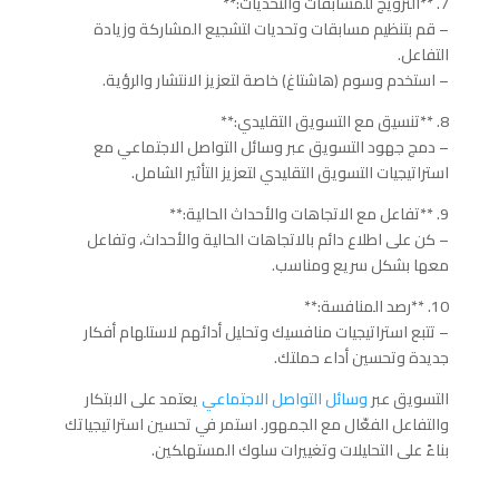
7. **الترويج للمسابقات والتحديات:**
– قم بتنظيم مسابقات وتحديات لتشجيع المشاركة وزيادة
التفاعل.
– استخدم وسوم (هاشتاغ) خاصة لتعزيز الانتشار والرؤية.
8. **تنسيق مع التسويق التقليدي:**
– دمج جهود التسويق عبر وسائل التواصل الاجتماعي مع
استراتيجيات التسويق التقليدي لتعزيز التأثير الشامل.
9. **تفاعل مع الاتجاهات والأحداث الحالية:**
– كن على اطلاع دائم بالاتجاهات الحالية والأحداث، وتفاعل
معها بشكل سريع ومناسب.
10. **رصد المنافسة:**
– تتبع استراتيجيات منافسيك وتحليل أدائهم لاستلهام أفكار
جديدة وتحسين أداء حملتك.
التسويق عبر
وسائل التواصل الاجتماعي
يعتمد على الابتكار
والتفاعل الفعّال مع الجمهور. استمر في تحسين استراتيجياتك
بناءً على التحليلات وتغييرات سلوك المستهلكين.