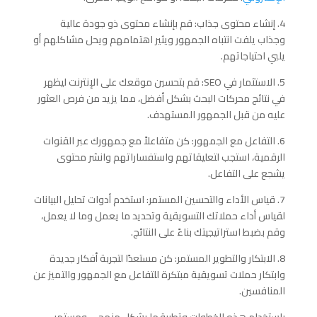
4. إنشاء محتوى جذاب: قم بإنشاء محتوى ذو جودة عالية
وجذاب يلفت انتباه الجمهور ويثير اهتمامهم ويحل مشاكلهم أو
يلبي احتياجاتهم.
5. الاستثمار في SEO: قم بتحسين موقعك على الإنترنت ليظهر
في نتائج محركات البحث بشكل أفضل، مما يزيد من فرص العثور
عليه من قبل الجمهور المستهدف.
6. التفاعل مع الجمهور: كن متفاعلاً مع جمهورك عبر القنوات
الرقمية، استجب لتعليقاتهم واستفساراتهم وانشر محتوى
يشجع على التفاعل.
7. قياس الأداء والتحسين المستمر: استخدم أدوات تحليل البيانات
لقياس أداء حملاتك التسويقية وتحديد ما يعمل وما لا يعمل،
وقم بضبط استراتيجيتك بناءً على النتائج.
8. الابتكار والتطوير المستمر: كن مستعدًا لتجربة أفكار جديدة
وابتكار حملات تسويقية مبتكرة للتفاعل مع الجمهور والتميز عن
المنافسين.
باستخدام هذه الخطوات وتطبيقها بشكل منهجي ومستمر،