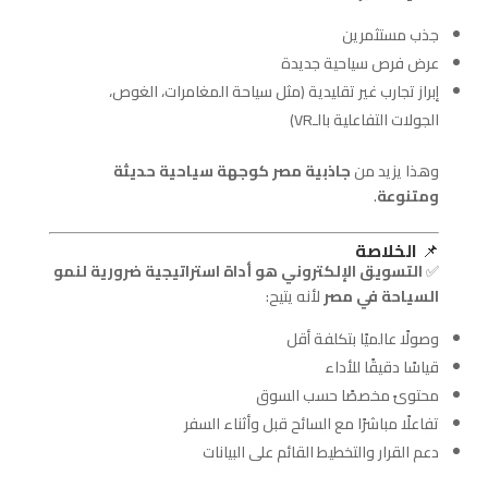
جذب مستثمرين
عرض فرص سياحية جديدة
إبراز تجارب غير تقليدية (مثل سياحة المغامرات، الغوص،
الجولات التفاعلية بالـVR)
وهذا يزيد من
جاذبية مصر كوجهة سياحية حديثة
ومتنوعة
.
📌
الخلاصة
✅
التسويق الإلكتروني هو أداة استراتيجية ضرورية لنمو
السياحة في مصر
لأنه يتيح:
وصولًا عالميًا بتكلفة أقل
قياسًا دقيقًا للأداء
محتوىً مخصصًا حسب السوق
تفاعلًا مباشرًا مع السائح قبل وأثناء السفر
دعم القرار والتخطيط القائم على البيانات