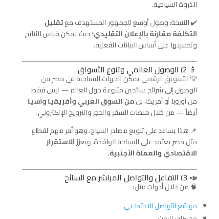
الذروة السياحية.
✔️ النتيجة: وصول أوسع للجمهور المستهدف مع
تقليل
التكلفة مقارنة بالإعلان التقليدي
؛ حيث يمكن قياس النتائج
وتحسينها على أساس البيانات الفعلية.
📱 2) الوصول العالمي وتنوع الأسواق
💡 التسويق الرقمي يمكّن الجهات السياحية في مصر من
الوصول إلى شرائح سائحين متنوعة حول العالم — ليس فقط
من أوروبا أو أمريكا، بل
من السوق العربي وأفريقيا وآسيا
أيضاً — من خلال منصات السفر والحجز والترويج الإلكتروني.
📌 هذا يساعد على تنويع مصادر السياح، وهو أمر مهم لقطاع
مثل مصر يعتمد على السياحة الوافدة، ويعزز
الاستقرار
الاقتصادي والعملة الأجنبية
.
📣 3) التفاعل والتواصل المباشر مع السائح
🧠 من خلال أدوات مثل:
مواقع التواصل الاجتماعي
محركات البحث