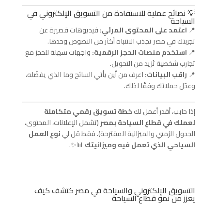
💡 نصائح عملية للاستفادة من التسويق الإلكتروني في
السياحة
📍
اعتمد على المحتوى المرئي:
فيديوهات قصيرة عن
تجربتك في مصر تجذب الانتباه أكثر من النصوص وحدها.
📍
استخدم منصات الحجز الرقمية:
واجهات سهلة للحجز مع
تجارب شخصية تُزيد من التحويل.
📍
راقب البيانات:
اعرف من أين يأتي السائح وما الذي يفضّله،
وعدّل حملاتك وفقًا لذلك.
إذا حابب، أقدر أعمل لك
خطة تسويق رقمي متكاملة
لعملك في قطاع السياحة بمصر
(تشمل الإعلانات، المحتوى،
الجدول الزمني والميزانية المقترحة). فقط قل لي
نوع العمل
السياحي الذي تعمل فيه وميزانيتك
📊✨.
التسويق الإلكتروني والسياحة في مصر كتشف كيف
يعزز من نمو قطاع السياحة