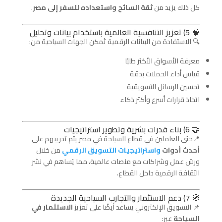
كل ذلك يزيد من
ثقة السائح واستعداده للسفر إلى مصر
.
🧠 5) تعزيز التنافسية العالمية باستخدام بيانات وتحليل
🔍 الاستفادة من البيانات الرقمية تُمكن الجهات السياحية من:
معرفة الأسواق الأكثر طلبًا
قياس أداء الحملات بدقة
تحسين الرسائل التسويقية
اتخاذ قرارات أسرع وأكثر ذكاء
🤝 6) بناء قدرات بشرية وتطوير استراتيجيات
📍حتى العاملين في قطاع السياحة في مصر يتم تدريبهم على
أحدث أدوات
واستراتيجيات التسويق الرقمي
من خلال
ورش عمل وشراكات مع منصات عالمية، مما يُساهم في نشر
الثقافة الرقمية داخل القطاع.
🧭 7) دعم الاستثمار والتجارب السياحية الجديدة
📌 التسويق الإلكتروني يساعد أيضًا على تعزيز
الاستثمار في
السياحة
عبر: