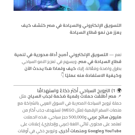
التسويق الإلكتروني والسياحة في مصر كتشف كيف
يعزز من نمو قطاع السياحة
نعم —
التسويق الإلكتروني أصبح أداة محورية في تنمية
قطاع السياحة في مصر
، ويسهم في تعزيز النمو السياحي
بطرق واضحة وفعّالة. إليك
كيف ولماذا هذا يحدث الآن
وكيفية الاستفادة منه عمليًا
👇
🌍 1) الترويج السياحي أكثر ذكاءً واستهدافًا
📌
مصر أطلقت حملات رقمية ضخمة لجذب السياح
، مثل
حملة ترويج السياحة المصرية في السوق العربي بالشراكة مع
منصات السفر الرقمية (مثل WEGO) تستهدف جذب أكثر من
مليون سائح عربي
و500,000 حجز سياحي. هذه الحملات
تعتمد على محتوى ثنائي اللغة (عربي وإنجليزي)، إعلانات على
YouTube وGoogle ومنصات أخرى
، وترويج ذكي في أوقات