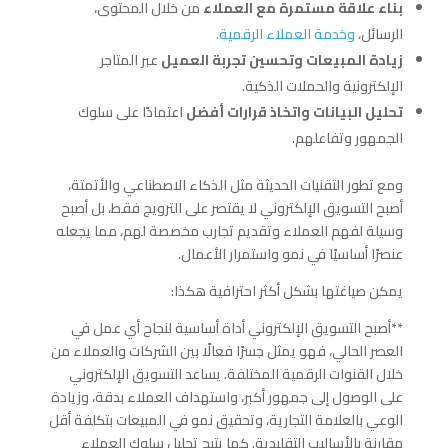
بناء علاقة مستمرة مع العملاء
من خلال المحتوى،
الرسائل،
وخدمة العملاء الرقمية.
زيادة المبيعات وتحسين تجربة العميل
عبر المتاجر
الإلكترونية والحملات الذكية.
تحليل البيانات واتخاذ قرارات أفضل
اعتمادًا على سلوك
الجمهور وتفاعلهم.
ومع تطور التقنيات الحديثة مثل الذكاء الاصطناعي والأتمتة،
أصبح التسويق الإلكتروني لا يقتصر على الترويج فقط، بل أصبح
وسيلة لفهم العملاء وتقديم تجارب مخصصة لهم، مما يجعله
عنصرًا أساسيًا في نمو واستمرار الأعمال.
يمكن صياغتها بشكل أكثر احترافية هكذا:
**أصبح التسويق الإلكتروني أداة أساسية لنجاح أي عمل في
العصر الحالي، فهو يمثل جسرًا فعالًا بين الشركات والعملاء من
خلال القنوات الرقمية المختلفة. يساعد التسويق الإلكتروني
على الوصول إلى جمهور أكبر، واستهداف العملاء بدقة، وزيادة
الوعي بالعلامة التجارية، وتحقيق نمو في المبيعات بتكلفة أقل
مقارنة بالأساليب التقليدية. كما يتيح تحليل سلوك العملاء