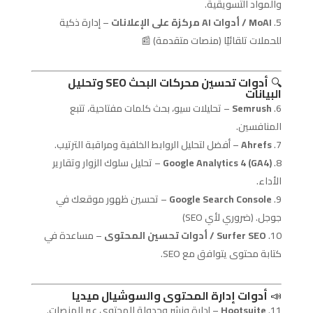
والمواد التسويقية.
MoAI / أدوات AI مركزة على الإعلانات
– إدارة ذكية
للحملات تلقائيًا (منصات متقدمة) 📰
🔍
أدوات تحسين محركات البحث SEO وتحليل
البيانات
Semrush
– تحليلات سيو، بحث كلمات مفتاحية، تتبع
المنافسين.
Ahrefs
– أفضل لتحليل الروابط الخلفية ومراقبة الترتيب.
Google Analytics 4 (GA4)
– تحليل سلوك الزوار وتقارير
الأداء.
Google Search Console
– تحسين ظهور موقعك في
جوجل. (ضروري لأي SEO)
Surfer SEO / أدوات تحسين المحتوى
– مساعدة في
كتابة محتوى يتوافق مع SEO.
📣
أدوات إدارة المحتوى والسوشيال ميديا
Hootsuite
– إدارة ونشر وجدولة المحتوى عبر المنصات.