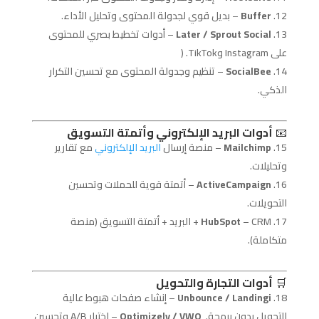
Buffer
– بديل قوي لجدولة المحتوى وتحليل الأداء.
Later / Sprout Social
– أدوات تخطيط بصري للمحتوى
على Instagram وTikTok. (
SocialBee
– تنظيم وجدولة المحتوى مع تحسين التكرار
الذكي.
📧
أدوات البريد الإلكتروني وأتمتة التسويق
Mailchimp
– منصة إرسال
البريد الإلكتروني
مع تقارير
وتحليلات.
ActiveCampaign
– أتمتة قوية للحملات وتحسين
التحويلات.
HubSpot
– CRM + البريد + أتمتة التسويق (منصة
متكاملة).
🛒
أدوات التجارة والتحويل
Unbounce / Landingi
– إنشاء صفحات هبوط عالية
التحويل بدون برمجة.
Optimizely / VWO
– اختبار A/B وتحسين