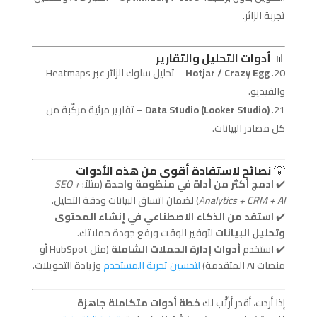
تجربة الزائر.
📊
أدوات التحليل والتقارير
Hotjar / Crazy Egg
– تحليل سلوك الزائر عبر Heatmaps
والفيديو.
Data Studio (Looker Studio)
– تقارير مرئية مركّبة من
كل مصادر البيانات.
💡
نصائح لاستفادة أقوى من هذه الأدوات
✔️
ادمج أكثر من أداة في منظومة واحدة
(مثلاً:
SEO +
Analytics + CRM + AI
) لضمان اتساق البيانات ودقة التحليل.
✔️
استفد من الذكاء الاصطناعي في إنشاء المحتوى
وتحليل البيانات
لتوفير الوقت ورفع جودة حملاتك.
✔️ استخدم
أدوات إدارة الحملات الشاملة
(مثل HubSpot أو
منصات AI المتقدمة)
لتحسين تجربة المستخدم
وزيادة التحويلات.
إذا أردت، أقدر أرتّب لك
خطة أدوات متكاملة جاهزة