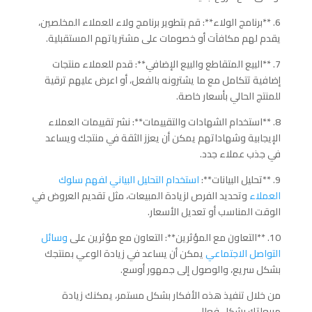
6. **برنامج الولاء**: قم بتطوير برنامج ولاء للعملاء المخلصين،
يقدم لهم مكافآت أو خصومات على مشترياتهم المستقبلية.
7. **البيع المتقاطع والبيع الإضافي**: قدم للعملاء منتجات
إضافية تتكامل مع ما يشترونه بالفعل، أو اعرض عليهم ترقية
للمنتج الحالي بأسعار خاصة.
8. **استخدام الشهادات والتقييمات**: نشر تقييمات العملاء
الإيجابية وشهاداتهم يمكن أن يعزز الثقة في منتجك ويساعد
في جذب عملاء جدد.
9. **تحليل البيانات**:
استخدام التحليل البياني لفهم سلوك
العملاء
وتحديد الفرص لزيادة المبيعات، مثل تقديم العروض في
الوقت المناسب أو تعديل الأسعار.
10. **التعاون مع المؤثرين**: التعاون مع مؤثرين على
وسائل
التواصل الاجتماعي
يمكن أن يساعد في زيادة الوعي بمنتجك
بشكل سريع، والوصول إلى جمهور أوسع.
من خلال تنفيذ هذه الأفكار بشكل مستمر، يمكنك زيادة
مبيعاتك بشكل فعال.