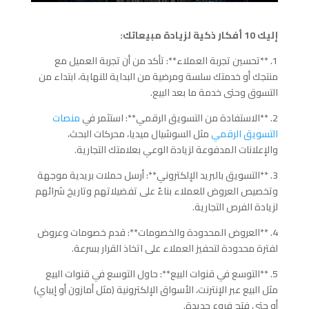
إليك 10 أفكار ذكية لزيادة مبيعاتك:
1. **تحسين تجربة العملاء**: تأكد من أن تجربة العميل مع
منتجك أو خدمتك سلسة ومرضية من البداية للنهاية، ابتداء من
التسوق وحتى خدمة ما بعد البيع.
2. **الاستفادة من التسويق الرقمي**: استثمر في
منصات
التسويق الرقمي
مثل السوشيال ميديا، محركات البحث،
والإعلانات المدفوعة لزيادة الوعي بعلامتك التجارية.
3. **التسويق بالبريد الإلكتروني**: أرسل حملات بريدية موجهة
وتخصيص العروض للعملاء بناءً على تفضيلاتهم وتاريخ شرائهم
لزيادة الفرص التجارية.
4. **العروض المحدودة والخصومات**: قدم خصومات وعروض
لفترة محدودة لتحفيز العملاء على اتخاذ القرار بسرعة.
5. **التوسع في قنوات البيع**: حاول التوسع في قنوات البيع
مثل البيع عبر الإنترنت، الأسواق الإلكترونية (مثل أمازون أو إيباي)
أو حتى فتح فروع جديدة.