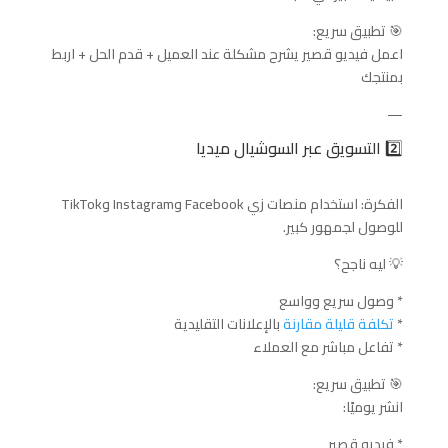
🎯 تطبيق سريع:
اعمل فيديو قصير يشرح مشكلة عند العميل + قدم الحل + اربط
بمنتجك
—
2️⃣ التسويق عبر السوشيال ميديا
الفكرة: استخدام منصات زي Facebook وInstagram وTikTok
للوصول لجمهور كبير.
💡 ليه ناجح؟
* وصول سريع وواسع
*
تكلفة قليلة مقارنة
بالإعلانات التقليدية
* تفاعل مباشر مع العملاء
🎯 تطبيق سريع:
انشر يوميًا:
* فيديو قصير