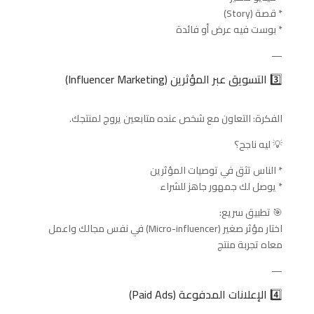
* قصة (Story)
* بوست فيه عرض أو فائدة
—
3️⃣ التسويق عبر المؤثرين (Influencer Marketing)
الفكرة: التعاون مع شخص عنده متابعين يروج لمنتجك.
💡 ليه ناجح؟
* الناس تثق في توصيات المؤثرين
* يوصل لك جمهور جاهز للشراء
🎯 تطبيق سريع:
اختار مؤثر صغير (Micro-influencer) في نفس مجالك واعمل
معاه تجربة منتج
—
4️⃣ الإعلانات المدفوعة (Paid Ads)