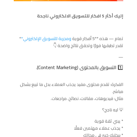
إليك أكثر 5 افكار للتسويق الالكتروني ناجحة
تمام — هذه **5 أفكار قوية
ومجربة للتسويق الإلكتروني*
*
تقدر تطبقها فورًا وتحقق نتائج واضحة 👇
—
1️⃣ التسويق بالمحتوى (Content Marketing).
الفكرة: تقدم محتوى مفيد يجذب العملاء بدل ما تبيع بشكل
مباشر.
مثال: فيديوهات، مقالات، نصائح، مراجعات.
💡 ليه ناجح؟
* يبني ثقة قوية
* يجذب عملاء مهتمين فعلًا
* بيخليك خبير في مجالك