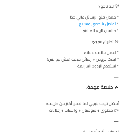
💡 ليه ناجح؟
* معدل فتح الرسائل عالي جدًا
*
تواصل شخصي وسريع
* مناسب للبيع المباشر
🎯 تطبيق سريع:
* اعمل قائمة عملاء
* ابعت عروض + رسائل قيمة (مش بيع بس)
* استخدم الردود السريعة
—
🔥 خلاصة مهمة:
أفضل نتيجة بتيجي لما تدمج أكثر من طريقة:
👉 محتوى + سوشيال + واتساب + إعلانات
—
لو حابب، أقدر أعمل لك: