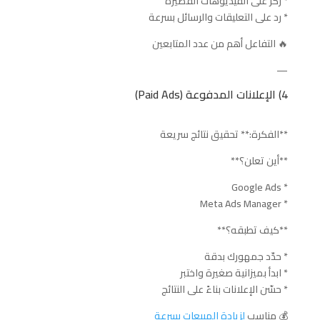
* ركّز على الفيديوهات القصيرة
* رد على التعليقات والرسائل بسرعة
🔥 التفاعل أهم من عدد المتابعين
—
4) الإعلانات المدفوعة (Paid Ads)
**الفكرة:** تحقيق نتائج سريعة
**أين تعلن؟**
* Google Ads
* Meta Ads Manager
**كيف تطبقه؟**
* حدّد جمهورك بدقة
* ابدأ بميزانية صغيرة واختبر
* حسّن الإعلانات بناءً على النتائج
💰 مناسب
لزيادة المبيعات بسرعة