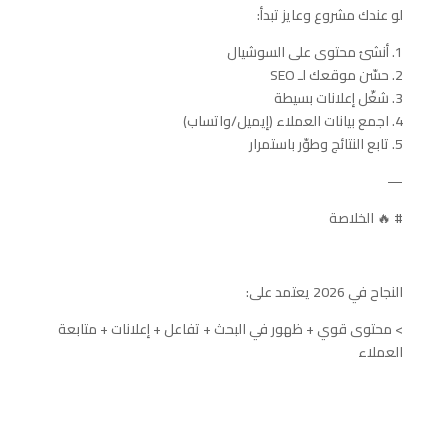
لو عندك مشروع وعايز تبدأ:
1. أنشئ محتوى على السوشيال
2. حسّن موقعك لـ SEO
3. شغّل إعلانات بسيطة
4. اجمع بيانات العملاء (إيميل/واتساب)
5. تابع النتائج وطوّر باستمرار
—
# 🔥 الخلاصة
النجاح في 2026 يعتمد على:
> محتوى قوي + ظهور في البحث + تفاعل + إعلانات + متابعة
العملاء