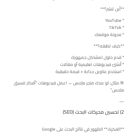
**أين تنشر؟**
* YouTube
* TikTok
* مدونة موقعك
**كيف تطبقه؟**
* قدم حلول لمشاكل جمهورك
* أنشئ فيديوهات تعليمية أو مقالات
* استخدم عناوين جذابة + قيمة حقيقية
🎯 مثال: لو عندك متجر ملابس → اعمل فيديوهات “أفكار تنسيق
ملابس”
—
2) تحسين محركات البحث (SEO)
**الفكرة:** الظهور في نتائج البحث على Google