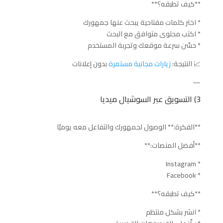
**كيف تطبقه؟**
* اختر كلمات مفتاحية يبحث عنها جمهورك
* اكتب محتوى متوافق مع البحث
* حسّن سرعة موقعك وتجربة المستخدم
📈 النتيجة:
زيارات مجانية مستمرة
بدون إعلانات
—
3) التسويق عبر السوشيال ميديا
**الفكرة:** الوصول لجمهورك والتفاعل معه يوميًا
**أفضل المنصات:**
* Instagram
* Facebook
**كيف تطبقه؟**
* انشر بشكل منتظم