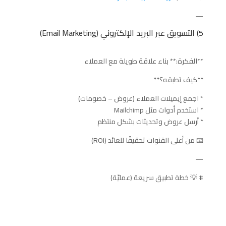
—
5) التسويق عبر البريد الإلكتروني (Email Marketing)
**الفكرة:** بناء علاقة طويلة مع العملاء
**كيف تطبقه؟**
* اجمع إيميلات العملاء (عروض – خصومات)
* استخدم أدوات مثل Mailchimp
* أرسل عروض وتحديثات بشكل منتظم
📧 من أعلى القنوات تحقيقًا للعائد (ROI)
—
# 💡 خطة تطبيق سريعة (عمليّة)