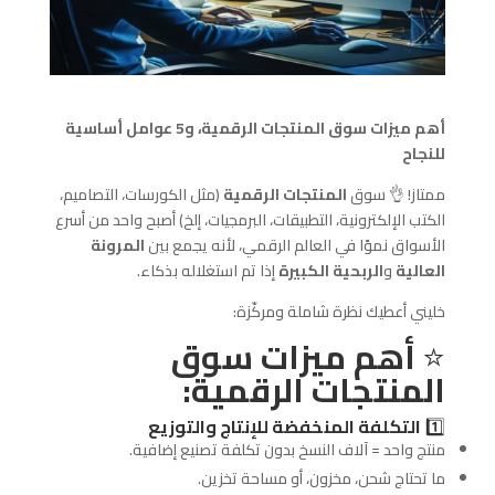
أهم ميزات سوق المنتجات الرقمية، و5 عوامل أساسية
للنجاح
ممتاز! 👌 سوق
المنتجات الرقمية
(مثل الكورسات، التصاميم،
الكتب الإلكترونية، التطبيقات، البرمجيات، إلخ) أصبح واحد من أسرع
الأسواق نموًا في العالم الرقمي، لأنه يجمع بين
المرونة
العالية
و
الربحية الكبيرة
إذا تم استغلاله بذكاء.
خليني أعطيك نظرة شاملة ومركّزة:
⭐️
أهم ميزات سوق
المنتجات الرقمية:
1️⃣
التكلفة المنخفضة للإنتاج والتوزيع
منتج واحد = آلاف النسخ بدون تكلفة تصنيع إضافية.
ما تحتاج شحن، مخزون، أو مساحة تخزين.