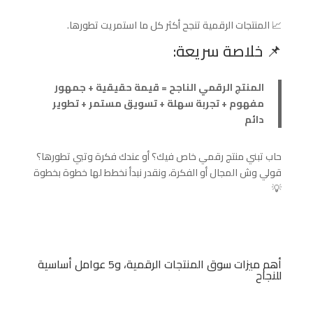
📈 المنتجات الرقمية تنجح أكثر كل ما استمريت تطورها.
📌 خلاصة سريعة:
المنتج الرقمي الناجح = قيمة حقيقية + جمهور
مفهوم + تجربة سهلة + تسويق مستمر + تطوير
دائم
حاب تبني منتج رقمي خاص فيك؟ أو عندك فكرة وتبي تطورها؟
قولي وش المجال أو الفكرة، ونقدر نبدأ نخطط لها خطوة بخطوة
💡
أهم ميزات سوق المنتجات الرقمية، و5 عوامل أساسية
للنجاح