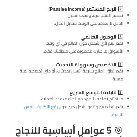
2️⃣
الربح المستمر (Passive Income)
تصمم المنتج مرة، وتبيعه لسنين.
الدخل لا يعتمد على الوقت مقابل المال.
3️⃣
الوصول العالمي
تقدر تبيع لأي شخص حول العالم في أي وقت.
الأسواق ما صارت محصورة على منطقتك فقط.
4️⃣
التخصيص وسهولة التحديث
تقدر تطوّر المنتج بسرعة، ترسل تحديثات، أو حتى تخصصه لفئة
معينة.
5️⃣
قابلية التوسع السريع
ما تحتاج تضاعف الجهد مع تضاعف عدد العملاء.
تقدر تبدأ صغير وتنمو بشكل كبير بدون
رفع التكاليف بنفس
النسبة.
🎯
5 عوامل أساسية للنجاح