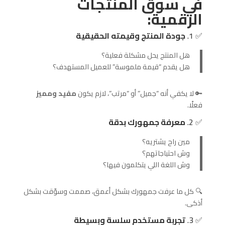
في سوق المنتجات
الرقمية:
✅ 1.
جودة المنتج وقيمته الحقيقية
هل المنتج يحل مشكلة فعلية؟
هل يقدم “قيمة ملموسة” للعميل المستهدف؟
🔑 لا يكفي أنه “جميل” أو “مرتب”، لازم يكون
مفيد ومميز
فعلًا.
✅ 2.
معرفة جمهورك بدقة
مين راح يشتريه؟
وش احتياجاتهم؟
وش اللغة اللي يتكلمون فيها؟
🔍 كل ما عرفت جمهورك بشكل أعمق، صممت وسوّقت بشكل
أذكى.
✅ 3.
تجربة مستخدم سلسة وبسيطة