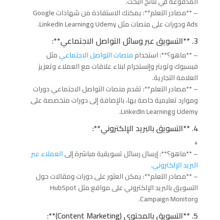
المدفوعة في نتائج البحث.
– **مصادر التعلم**: يمكنك الاستفادة من شهادات Google
Ads ودورات على منصات مثل Udemy وLinkedIn Learning.
3. **التسويق عبر وسائل التواصل الاجتماعي**:
– **ماهو؟**: استخدام
منصات التواصل الاجتماعي
مثل
فيسبوك وتويتر وإنستجرام لبناء علاقات مع العملاء وتعزيز
العلامة التجارية.
– **مصادر التعلم**: تقدم منصات التواصل الاجتماعي دورات
وموارد تعليمية خاصة بها، بالإضافة إلى دورات متخصصة على
Udemy وLinkedIn Learning.
4. **التسويق بالبريد الإلكتروني**:
+
– **ماهو؟**: إرسال رسائل تسويقية مباشرة إلى
العملاء عبر
البريد الإلكتروني.
– **مصادر التعلم**: يمكن العثور على دورات ومقالات حول
التسويق بالبريد الإلكتروني على مواقع مثل HubSpot
وCampaign Monitor.
5. **التسويق بالمحتوى (Content Marketing)**: