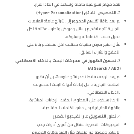
تنفذ مهام تسويقية كاملة وتساعد في اتخاذ القرار.
التخصيص الفائق (Hyper-Personalization)
لم يعد كافيًا تقسيم الجمهور إلى شرائح عامة؛ العلامات
التجارية تتجه لتقديم رسائل وعروض وتجارب مختلفة لكل
عميل حسب اهتماماته وسلوكه.
مثال: متجر يعرض منتجات مختلفة لكل مستخدم بناءً على
التصفح والشراء السابق.
تحسين الظهور في محركات البحث بالذكاء الاصطناعي
(AI Search / AEO)
لم يعد الهدف فقط تصدر نتائج Google، بل أن تظهر
العلامة التجارية داخل إجابات أدوات البحث المدعومة
بالذكاء الاصطناعي.
التركيز سيكون على المحتوى المفيد، الإجابات المباشرة،
والخبرة الحقيقية بدل حشو الكلمات المفتاحية.
تطور التسويق عبر الفيديو القصير
الفيديوهات القصيرة ستظل من أقوى أدوات جذب
الانتباه، خصوصًا عبر منصات مثل الفيديوهات القصيرة