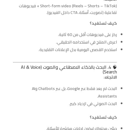
Short-form video (Reels – Shorts – TikTok) + فيديوهات
تفاعلية (تصويت، أسئلة، CTA داخل الفيديو).
كيف تستفيد؟
ركز على فيديوهات أقل من 60 ثانية.
اعرض المنتج في استخدامه الحقيقي.
استخدم القصص اليومية بدل الإعلانات التقليدية.
🧠 4. البحث بالذكاء الاصطناعي والصوت (AI & Voice
Search)
الاتجاه:
البحث لم يعد فقط عبر Google، بل عبر Chatbots وAI
Assistants.
البحث الصوتي في ازدياد كبير.
كيف تستفيد؟
حسّن محتواك ليكون إجابات مباشرة للأسئلة.