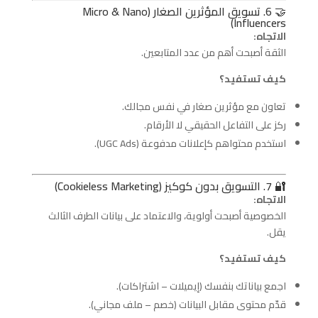
🤝 6. تسويق المؤثرين الصغار (Micro & Nano
Influencers)
الاتجاه:
الثقة أصبحت أهم من عدد المتابعين.
كيف تستفيد؟
تعاون مع مؤثرين صغار في نفس مجالك.
ركز على التفاعل الحقيقي لا الأرقام.
استخدم محتواهم كإعلانات مدفوعة (UGC Ads).
🔐 7. التسويق بدون كوكيز (Cookieless Marketing)
الاتجاه:
الخصوصية أصبحت أولوية، والاعتماد على بيانات الطرف الثالث
يقل.
كيف تستفيد؟
اجمع بياناتك بنفسك (إيميلات – اشتراكات).
قدّم محتوى مقابل البيانات (خصم – ملف مجاني).