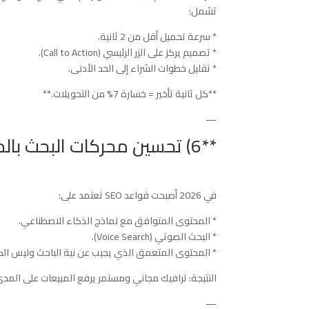
تشمل:
* سرعة تحميل أقل من 2 ثانية.
* تصميم يركز على الزر الرئيسي (Call to Action).
* تقليل خطوات الشراء إلى الحد الأدنى.
**كل ثانية تأخير = خسارة 7% من التحويلات.**
—
**6) تحسين محركات البحث بالذكاء الاصطناعي (AI SEO)**
في 2026 أصبحت قواعد SEO تعتمد على:
* المحتوى المتوافق مع نماذج الذكاء الاصطناعي.
* البحث الصوتي (Voice Search).
* المحتوى المتعمق الذي يجيب عن نية الباحث وليس الك
النتيجة: ترافيك مجاني ومستمر يرفع المبيعات على المد
—