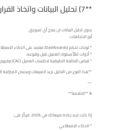
**7) تحليل البيانات واتخاذ القرار Data-Driven Marketing**
بدون تحليل البيانات لن ينجح أي تسويق.
أبرز الاتجاهات:
* لوحات تحكم (Dashboards) تعتمد على الذكاء الاصطناعي.
* أدوات تتنبّأ بسلوك العميل قبل وقوعه.
* قياس التكلفة الحقيقية لاكتساب العميل (CAC) وفهم قيمة العميل مدى الحياة (LTV).
**هذا النوع من التحليل يزيد المبيعات ويحسن الميزانية الإ
—
# **الخلاصة**
إذا كنت تريد زيادة مبيعاتك في 2026، فركّز على:
* الذكاء الاصطناعي