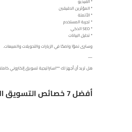
* الفيديو
* المؤثرين الدقيقين
* الأتمتة
* تجربة المستخدم
* SEO الذكي
* تحليل البيانات
وسترى نموًا واضحًا في الزيارات والتحويلات والمبيعات.
—
هل تريد أن أجهز لك **استراتيجية تسويق إلكتروني كاملة لعام 2026** مناسبة
أفضل 7 خصائص التسويق الإلكتروني لزيادة مبيعاتك في 2025