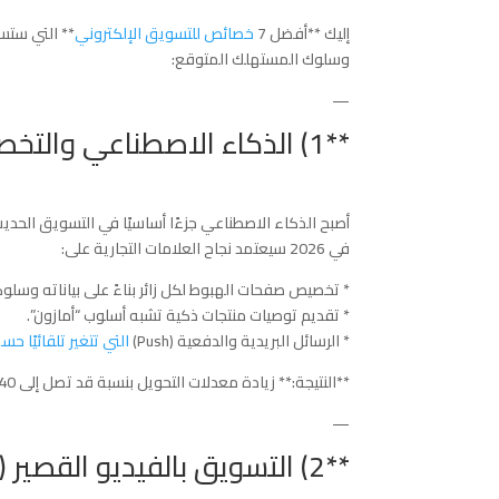
إليك **أفضل 7
خصائص للتسويق الإلكتروني
وسلوك المستهلك المتوقع:
—
**1) الذكاء الاصطناعي والتخصيص الفوري (Hyper-Personalization)**
أصبح الذكاء الاصطناعي جزءًا أساسيًا في التسويق الحديث
في 2026 سيعتمد نجاح العلامات التجارية على:
* تخصيص صفحات الهبوط لكل زائر بناءً على بياناته وسلو
* تقديم توصيات منتجات ذكية تشبه أسلوب “أمازون”.
* الرسائل البريدية والدفعية (Push)
التي تتغير تلقائيًا 
**النتيجة:** زيادة معدلات التحويل بنسبة قد تصل إلى 40% مقارنة بالتسويق التقليدي.
—
**2) التسويق بالفيديو القصير (Short-Form Video Marketing)**