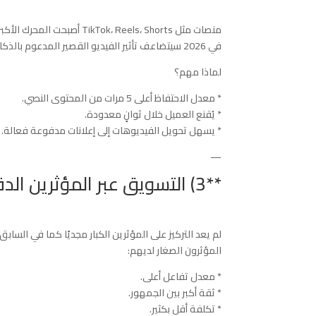
منصات مثل TikTok، Reels، Shorts أصبحت المحرك الأكبر لاتخاذ القرار الشرائي.
في 2026 سيتضاعف تأثير الفيديو القصير المدعوم بالذكاء الاصطناعي.
لماذا مهم؟
* معدل الاحتفاظ أعلى 5 مرات من المحتوى النصي.
* يُقنع العميل خلال ثوانٍ معدودة.
* يسهل تحويل الفيديوهات إلى إعلانات مدفوعة فعالة.
—
**3) التسويق عبر المؤثرين الدقيقين (Micro & Nano Influencers)**
لم يعد التركيز على المؤثرين الكبار مجديًا كما في السابق.
المؤثرون الصغار لديهم:
* معدل تفاعل أعلى.
* ثقة أكبر بين الجمهور.
* تكلفة أقل بكثير.