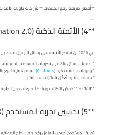
**أفضل طريقة لرفع المبيعات:** شراكات طويلة الأمد بد
—
**4) الأتمتة الذكية (Marketing Automation 2.0)**
في 2026 لن تقتصر الأتمتة على رسائل الإيميل فقط، بل تشمل:
* تدفقات رسائل بناءً على تصرفات المستخدم الحقيقية.
* روبوتات دردشة ذكية (
Chatbots)
تقوم بعملية البيع با
* حملات إعلانية تُعدَّل تلقائيًا حسب النتائج.
**الفائدة:** خفض التكلفة وزيادة المبيعات دون الحاجة
—
**5) تحسين تجربة المستخدم (Conversion-Driven UX)**
تجربة المستخدم أصبحت العامل رقم 1 في نجاح المواقع والمتاجر الإلكترونية.