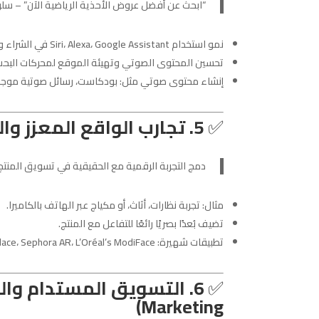
“ابحث عن أفضل عروض الأحذية الرياضية الآن” – س
نمو استخدام Siri، Alexa، Google Assistant في الشراء والبحث.
تحسين المحتوى الصوتي وتهيئة الموقع لمحركات البحث الصوتية (
إنشاء محتوى صوتي مثل: بودكاست، رسائل صوتية موجهة،
✅
5. تجارب الواقع المعزز والواقع المختلط (AR / MR Marketing)
دمج التجربة الرقمية مع الحقيقية في تسويق المنتج
مثال: تجربة نظارات، أثاث، أو مكياج عبر الهاتف بالكاميرا.
تضيف بُعدًا بصريًا رائعًا للتفاعل مع المنتج.
تطبيقات شهيرة: IKEA Place، Sephora AR، L’Oréal’s ModiFace
✅
Marketing)