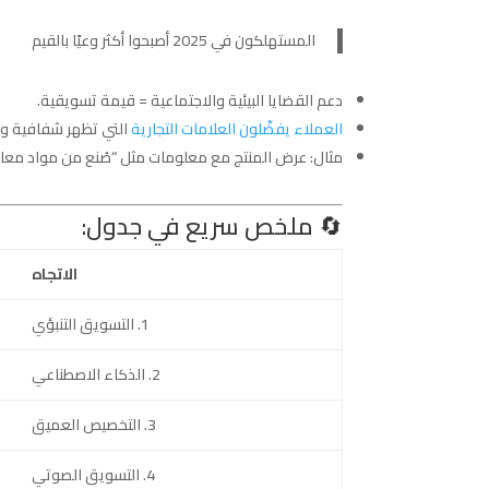
المستهلكون في 2025 أصبحوا أكثر وعيًا بالقيم
دعم القضايا البيئية والاجتماعية = قيمة تسويقية.
العملاء يفضّلون العلامات التجارية
التي تظهر شفافية وأ
مثال: عرض المنتج مع معلومات مثل “صُنع من مواد معاد تدويرها” أو 
🔄 ملخص سريع في جدول:
الاتجاه
1. التسويق التنبؤي
2. الذكاء الاصطناعي
3. التخصيص العميق
4. التسويق الصوتي