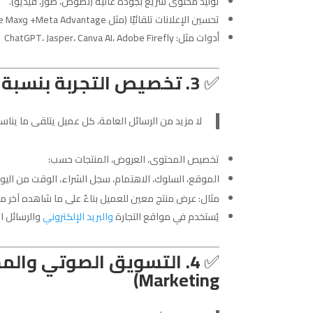
توليد محتوى سريع بجودة عالية (نصوص، صور، فيديو).
تحسين الإعلانات تلقائيًا (مثل Meta Advantage+ وGoogle Performance Max).
أدوات مثل: ChatGPT، Jasper، Canva AI، Adobe Firefly
✅
3. تخصيص التجربة بنسبة 100% (Hyper-Personalization)
لا مزيد من الرسائل العامة، كل عميل يتلقى ما يناس
تخصيص المحتوى، العروض، المنتجات حسب:
الموقع، السلوك، الاهتمام، سجل الشراء، الوقت من اليو
مثال: عرض منتج معين للعميل بناءً على ما شاهده آخر مر
يُستخدم في مواقع التجارة
والبريد الإلكتروني
والرسائل ال
✅
Marketing)