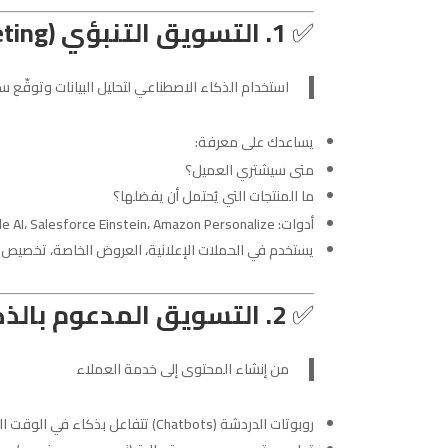
✅
1. التسويق التنبؤي (Predictive Marketing)
استخدام الذكاء الاصطناعي لتحليل البيانات وتوقّع 
يساعدك على معرفة:
متى سيشتري العميل؟
ما المنتجات التي يُحتمل أن يفضلها؟
أدوات: Google AI، Salesforce Einstein، Amazon Personalize
يستخدم في الحملات الإعلانية، العروض الخاصة، تخصيص ال
✅
2. التسويق المدعوم بالذكاء الاصطناعي (AI-Powered Marketing)
من إنشاء المحتوى إلى خدمة العملاء
روبوتات الدردشة (Chatbots) تتفاعل بذكاء في الوقت الحقيقي.