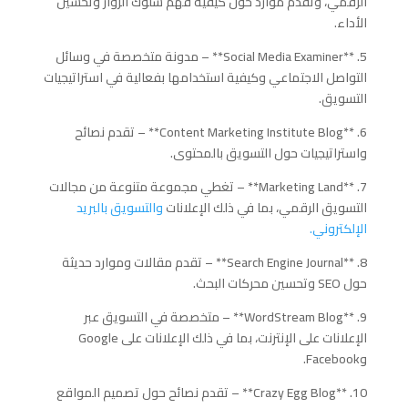
الرقمي، وتقدم موارد حول كيفية فهم سلوك الزوار وتحسين
الأداء.
5. **Social Media Examiner** – مدونة متخصصة في وسائل
التواصل الاجتماعي وكيفية استخدامها بفعالية في استراتيجيات
التسويق.
6. **Content Marketing Institute Blog** – تقدم نصائح
واستراتيجيات حول التسويق بالمحتوى.
7. **Marketing Land** – تغطي مجموعة متنوعة من مجالات
التسويق الرقمي، بما في ذلك الإعلانات
والتسويق بالبريد
الإلكتروني.
8. **Search Engine Journal** – تقدم مقالات وموارد حديثة
حول SEO وتحسين محركات البحث.
9. **WordStream Blog** – متخصصة في التسويق عبر
الإعلانات على الإنترنت، بما في ذلك الإعلانات على Google
وFacebook.
10. **Crazy Egg Blog** – تقدم نصائح حول تصميم المواقع