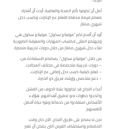
مرحبًا ،
آمل أن تكونوا بأتم الصحة والعافية. أردت أن أشارك
معكم فرصة مذهلة للتعلم عبر الإنترنت وكسب دخل
شهري ممتاز.
أود أن أقدم لكم “مونيتايز سكول”. مونيتايز سكول هي
وجهتكم المثلى لاكتساب المهارات والمعرفة الضرورية
لبناء دخل شهري ممتاز من خلال دورات تدريبية متميزة
من خلال “مونيتايز سكول”، يمكنكم الاستفادة من:
– دورات تدريبية متخصصة في مختلف المجالات.
– تعلم كيفية كسب دخل إضافي عبر الإنترنت.
– دعم متخصص وإرشاد فريق ذو الخبرة.
أعداء النجاح قد تجاوزوا عتبة الخوف من الفشل
واتخذوا خطوات نحو تحقيق أهدافهم. هؤلاء
الأشخاص استفادوا من خدماتنا وبنوا حياة أفضل
لأنفسهم.
نحن ندعمكم على طريق النجاح. الآن حان وقت
الانضمام واستكشاف الفرص التي يمكن أن تغير