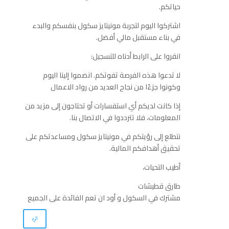
حياتكم.
اشتركوا اليوم لتجربة مونيتايز سكول بنفسكم والبدء
في بناء مستقبل مالي أفضل.
انقروا على الرابط أدناه للتسجيل:
لا تدعوا هذه الفرصة تفوتكم. انضموا إلينا اليوم
وكونوا جزءًا من نجاح العديد من رواد الاعمال
إذا كانت لديكم أي استفسارات أو تحتاجون إلى مزيد من
المعلومات، فلا تترددوا في الاتصال بنا.
نتطلع إلى رؤيتكم في مونيتايز سكول ومساعدتكم على
تحقيق أهدافكم المالية.
أطيب التحيات،
طارق قطيشات
مشترك في السكول و أود ان تعم الفائدة على الجميع
الرد