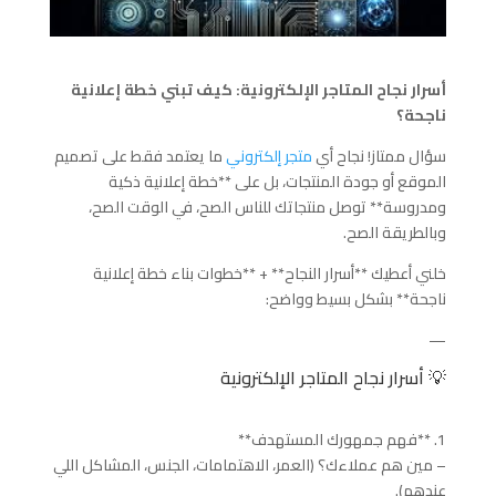
أسرار نجاح المتاجر الإلكترونية: كيف تبني خطة إعلانية
ناجحة؟
سؤال ممتاز! نجاح أي
متجر إلكتروني
ما يعتمد فقط على تصميم
الموقع أو جودة المنتجات، بل على **خطة إعلانية ذكية
ومدروسة** توصل منتجاتك للناس الصح، في الوقت الصح،
وبالطريقة الصح.
خلني أعطيك **أسرار النجاح** + **خطوات بناء خطة إعلانية
ناجحة** بشكل بسيط وواضح:
—
💡 أسرار نجاح المتاجر الإلكترونية
1. **فهم جمهورك المستهدف**
– مين هم عملاءك؟ (العمر، الاهتمامات، الجنس، المشاكل اللي
عندهم).