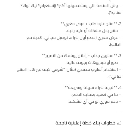
– وش المنصة اللي يستخدمونها أكثر؟ (إنستغرام؟ تيك توك؟
سناب؟).
2. **منتج عليه طلب + عرض مغري**
– منتج يحل مشكلة أو عليه رغبة.
– عرض مغري (خصم أول شراء، توصيل مجاني، هدية مع
الطلب).
3. **محتوى جذاب = إعلان يوقفك من التمرير**
– صور أو فيديوهات بجودة عالية.
– استخدام أسلوب قصصي (مثال: “شوفي كيف غير هذا المنتج
حياتي”).
4. **تجربة شراء سهلة وسريعة**
– ما في تعقيد بعملية الدفع.
– دعم فوري لو في أي مشكلة.
—
📈 خطوات بناء خطة إعلانية ناجحة