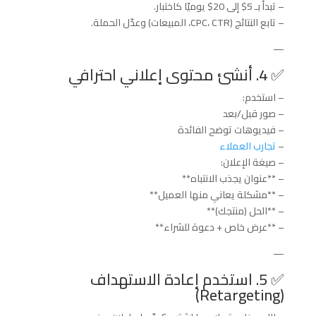
– تبدأ بـ 5$ إلى 20$ يوميًا كاختبار.
– تابع النتائج (CPC، CTR، المبيعات) وعدّل الحملة.
—
✅ 4. أنشئ محتوى إعلاني احترافي
– استخدم:
– صور قبل/بعد
– فيديوهات توضح الفائدة
–
تجارب العملاء
– صيغة الإعلان:
– **عنوان يجذب الانتباه**
– **مشكلة يعاني منها العميل**
– **الحل (منتجك)**
– **عرض خاص + دعوة للشراء**
—
✅ 5. استخدم إعادة الاستهداف
(Retargeting)