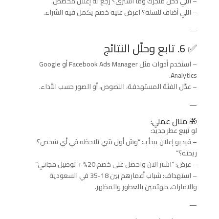
– اللي دخل متجرك وما اشترى؟ رجّع له إعلان مخصص.
– اللي أضاف للسلة؟ اعرض عليه خصم يكمل فيه الشراء.
—
✅ 6. تابع وحلّل النتائج
– استخدم أدوات مثل Facebook Ads Manager أو Google
Analytics.
– عدّل الفئة المستهدفة، النصوص، أو الصور حسب الأداء.
—
🎁 مثال عملي:
لو تبيع عطر جديد:
– فيديو إعلان يبدأ بـ: “وش أول شي تلاحظه في أي شخص؟
ريحته؟”
– عرض: “اشتر الآن واحصل على خصم 20% + توصيل مجاني”
– استهداف: شباب أعمارهم بين 18-35 في السعودية
والامارات، مهتمين بالعطور والمظهر.
—