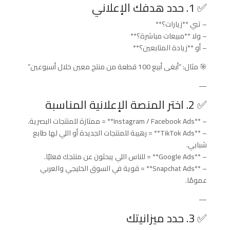
✅ 1. حدد هدفك الإعلاني
– تبي **زيارات؟**
– ولا **مبيعات مباشرة؟**
– أو **زيادة المتابعين؟**
🎯 مثال: “أبغى أبيع 100 قطعة من منتج معين خلال أسبوعين”
—
✅ 2. اختر المنصة الإعلانية المناسبة
– **Instagram / Facebook Ads** = ممتازة للمنتجات البصرية.
– **TikTok Ads** = رهيبة للمنتجات الجديدة أو اللي لها طابع
شبابي.
– **Google Ads** = للناس اللي يبحثون عن منتجك فعليًا.
– **Snapchat Ads** = قوية في السوق الخليجي والعربي
عمومًا.
—
✅ 3. حدد ميزانيتك