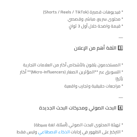
* فيديوهات قصيرة (Shorts / Reels / TikTok)
* محتوى سريع، مباشر، وقصصي
* قيمة واضحة خلال أول 3 ثوانٍ
—
3️⃣ الثقة أهم من الإعلان
* المستخدمون يثقون بالأشخاص أكثر من العلامات التجارية
* التسويق عبر **المؤثرين الصغار (Micro-Influencers)** أكثر
تأثيرًا
* مراجعات حقيقية وتجارب واقعية
—
4️⃣ البحث الصوتي ومحركات البحث الجديدة
* تهيئة المحتوى للبحث الصوتي (أسئلة، لغة بسيطة)
* التركيز على الظهور في إجابات
الذكاء الاصطناعي
وليس فقط