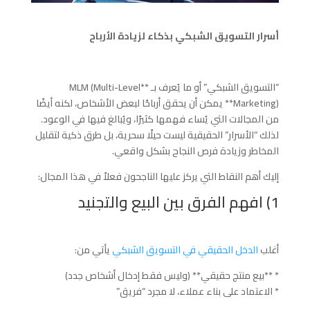
أسرار التسويق الشبكي بذكاء لزيادة الأرباح
“التسويق الشبكي” أو ما يُعرف بـ **MLM (Multi-Level
Marketing)** يمكن أن يحقق أرباحًا لبعض الأشخاص، لكنه أيضًا
من المجالات التي يُساء فهمها كثيرًا، ويُبالغ فيها في الوعود.
لذلك “الأسرار” الحقيقية ليست حيلًا سحرية، بل طرق ذكية لتقليل
المخاطر وزيادة فرص النجاح بشكل واقعي.
إليك أهم النقاط التي يركز عليها الناجحون فعلاً في هذا المجال:
1) افهم الفرق بين البيع والتجنيد
أغلب
الدخل الحقيقي في التسويق الشبكي
يأتي من:
* **بيع منتج حقيقي** (وليس فقط إدخال أشخاص جدد)
* الاعتماد على بناء عملاء، لا مجرد “فريق”