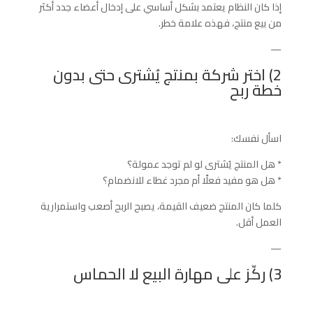
إذا كان النظام يعتمد بشكل أساسي على إدخال أعضاء جدد أكثر
من بيع منتج، فهذه علامة خطر.
—
2) اختر شركة بمنتج يُشترى حتى بدون
خطة ربح
اسأل نفسك:
* هل المنتج يُشترى لو لم توجد عمولة؟
* هل هو مفيد فعلًا أم مجرد غطاء للانضمام؟
كلما كان المنتج ضعيف القيمة، يصبح الربح أصعب واستمرارية
العمل أقل.
—
3) ركّز على مهارة البيع لا الحماس