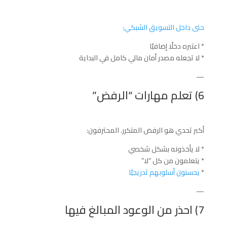
حتى داخل التسويق الشبكي:
* اعتبره دخلًا إضافيًا
* لا تجعله مصدر أمان مالي كامل في البداية
—
6) تعلم مهارات “الرفض”
أكبر تحدي هو الرفض المتكرر. المحترفون:
* لا يأخذونه بشكل شخصي
* يتعلمون من كل “لا”
*
يحسنون أسلوبهم تدريجيًا
—
7) احذر من الوعود المبالغ فيها